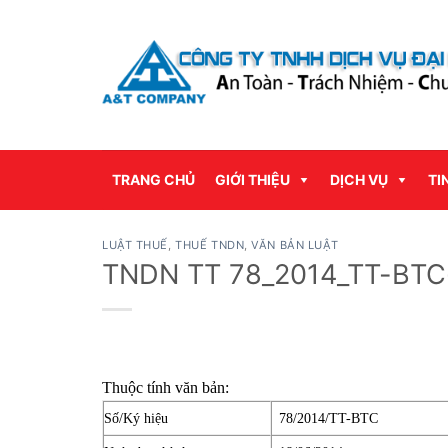
Bỏ
qua
nội
dung
TRANG CHỦ
GIỚI THIỆU
DỊCH VỤ
TI
LUẬT THUẾ
,
THUẾ TNDN
,
VĂN BẢN LUẬT
TNDN TT 78_2014_TT-BTC-
Thuộc tính văn bản:
Số/Ký hiệu
78/2014/TT-BTC