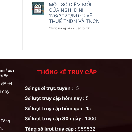
số
kế
THAY
MỘT SỐ ĐIỂM MỚI
28
điều
toán
ĐỔI
CỦA NGHỊ ĐỊNH
Th2
của
QUAN
126/2020/NĐ-C VỀ
Nghị
TRỌNG
THUẾ TNDN VÀ TNCN
định
ĐỐI
số
VỚI
ở
Chức năng bình luận bị tắt
123/2020/NĐ-
KHAI
MỘT
CP
THUẾ
SỐ
GTGT
ĐIỂM
THEO
MỚI
NGHỊ
CỦA
ĐỊNH
NGHỊ
126/2020/NĐ-
ĐỊNH
CP
126/2020/NĐ-
THỐNG KÊ TRUY CẬP
C
VỀ
THUẾ
 đô thị
Số người trực tuyến :
5
TNDN
 đáy,
VÀ
Số lượt truy cập hôm nay :
5
TNCN
Số lượt truy cập hôm qua :
15
Số lượt truy cập 30 ngày :
1406
 Tông,
h.
Tổng số lượt truy cập :
959532