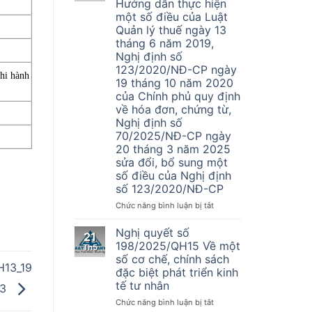
Hướng dẫn thực hiện
vụ
một số điều của Luật
Đại
Quản lý thuế ngày 13
Lý
tháng 6 năm 2019,
Thuế
Nghị định số
A&T
123/2020/NĐ-CP ngày
tuyển
hi hành
dụng
19 tháng 10 năm 2020
nhân
của Chính phủ quy định
sự
về hóa đơn, chứng từ,
kế
Nghị định số
toán
70/2025/NĐ-CP ngày
20 tháng 3 năm 2025
sửa đổi, bổ sung một
số điều của Nghị định
số 123/2020/NĐ-CP
ở
Chức năng bình luận bị tắt
Thông
tư
Nghị quyết số
21
Số
198/2025/QH15 Về một
Th5
32/2025/TT-
số cơ chế, chính sách
BTC
H13_19
đặc biệt phát triển kinh
–
tế tư nhân
13
Hướng
dẫn
ở
Chức năng bình luận bị tắt
thực