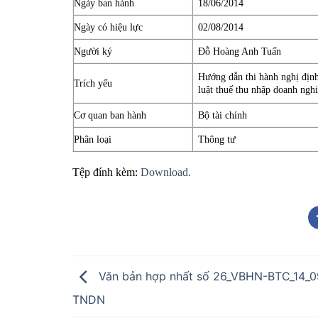
Ngày ban hành
18/06/2014
Ngày có hiệu lực
02/08/2014
Người ký
Đỗ Hoàng Anh Tuấn
Hướng dẫn thi hành nghị địn
Trích yếu
luật thuế thu nhập doanh nghi
Cơ quan ban hành
Bộ tài chính
Phân loại
Thông tư
Tệp đính kèm:
Download.
Văn bản hợp nhất số 26_VBHN-BTC_14_0
TNDN