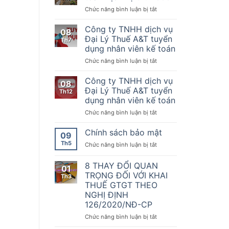
Nơi
của
kế
ở
Chức năng bình luận bị tắt
quy
Chính
toán
Chúc
tụ
phủ
mừng
Công ty TNHH dịch vụ
những
08
quy
đối
KTDV
Đại Lý Thuế A&T tuyển
Th7
định
tác
chuyên
dụng nhân viên kế toán
về
Kế
nghiệp
hóa
ở
Chức năng bình luận bị tắt
toán
nhất
đơn,
Công
Dịch
sẵn
chứng
ty
vụ
Công ty TNHH dịch vụ
sàng
08
từ,
TNHH
thứ
đồng
Đại Lý Thuế A&T tuyển
Th12
Nghị
dịch
1000
hành
dụng nhân viên kế toán
định
vụ
cùng
số
ở
Chức năng bình luận bị tắt
Đại
doanh
70/2025/NĐ-
Công
Lý
nghiệp,
CP
ty
Thuế
Chính sách bảo mật
hộ
09
ngày
TNHH
A&T
kinh
Th5
20
ở
Chức năng bình luận bị tắt
dịch
tuyển
doanh
tháng
Chính
vụ
dụng
chuyển
3
sách
8 THAY ĐỔI QUAN
Đại
nhân
đổi
01
năm
bảo
Lý
viên
TRỌNG ĐỐI VỚI KHAI
số
Th3
2025
mật
Thuế
kế
THUẾ GTGT THEO
sửa
A&T
toán
NGHỊ ĐỊNH
đổi,
tuyển
126/2020/NĐ-CP
bổ
dụng
sung
nhân
ở
Chức năng bình luận bị tắt
một
viên
8