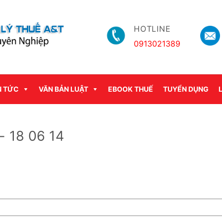
HOTLINE
0913021389
N TỨC
VĂN BẢN LUẬT
EBOOK THUẾ
TUYỂN DỤNG
 18 06 14