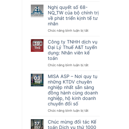
Nghị
hiện
quyết
Nghị quyết số 68-
21
một
số
NQ_TW của bộ chính trị
Th5
số
198/2025/QH15
về phát triển kịnh tế tư
điều
Về
nhân
của
một
Luật
số
ở
Chức năng bình luận bị tắt
Quản
cơ
Nghị
lý
chế,
quyết
Công ty TNHH dịch vụ
19
thuế
chính
số
Đại Lý Thuế A&T tuyển
Th5
ngày
sách
68-
dụng: Nhân viên kế
13
đặc
NQ_TW
toán
tháng
biệt
của
6
phát
bộ
ở
Chức năng bình luận bị tắt
năm
triển
chính
Công
2019,
kinh
trị
ty
MISA ASP – Nơi quy tụ
03
Nghị
tế
về
TNHH
những KTDV chuyên
Th8
định
tư
phát
dịch
nghiệp nhất sẵn sàng
số
nhân
triển
vụ
đồng hành cùng doanh
123/2020/NĐ-
kịnh
Đại
nghiệp, hộ kinh doanh
CP
tế
Lý
ngày
chuyển đổi số
tư
Thuế
19
nhân
A&T
ở
Chức năng bình luận bị tắt
tháng
tuyển
MISA
10
dụng:
ASP
Chúc mừng đối tác Kế
năm
17
Nhân
–
toán Dịch vụ thứ 1000
2020
Th7
viên