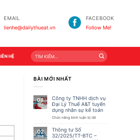
EMAIL
FACEBOOK
lienhe@dailythueat.vn
Follow Me!
LIÊN HỆ
BÀI MỚI NHẤT
Công ty TNHH dịch vụ
08
Đại Lý Thuế A&T tuyển
Th4
dụng nhân sự kế toán
ở
Chức năng bình luận bị tắt
Công
ty
Thông tư Số
02
TNHH
32/2025/TT-BTC –
Th6
dịch