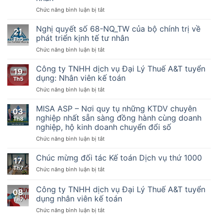
BTC
ở
Chức năng bình luận bị tắt
–
Nghị
Hướng
quyết
dẫn
Nghị quyết số 68-NQ_TW của bộ chính trị về
21
số
thực
phát triển kịnh tế tư nhân
Th5
198/2025/QH15
hiện
ở
Chức năng bình luận bị tắt
Về
một
Nghị
một
số
quyết
Công ty TNHH dịch vụ Đại Lý Thuế A&T tuyển
số
điều
19
số
cơ
của
dụng: Nhân viên kế toán
Th5
68-
chế,
Luật
ở
Chức năng bình luận bị tắt
NQ_TW
chính
Quản
Công
của
sách
lý
ty
MISA ASP – Nơi quy tụ những KTDV chuyên
bộ
đặc
thuế
03
TNHH
chính
nghiệp nhất sẵn sàng đồng hành cùng doanh
biệt
ngày
Th8
dịch
trị
phát
nghiệp, hộ kinh doanh chuyển đổi số
13
vụ
về
triển
tháng
ở
Chức năng bình luận bị tắt
Đại
phát
kinh
6
MISA
Lý
triển
tế
năm
ASP
Thuế
Chúc mừng đối tác Kế toán Dịch vụ thứ 1000
kịnh
tư
2019,
17
–
A&T
tế
nhân
Nghị
Th7
ở
Chức năng bình luận bị tắt
Nơi
tuyển
tư
định
Chúc
quy
dụng:
nhân
số
mừng
Công ty TNHH dịch vụ Đại Lý Thuế A&T tuyển
tụ
Nhân
08
123/2020/NĐ-
đối
những
viên
dụng nhân viên kế toán
Th7
CP
tác
KTDV
kế
ngày
ở
Chức năng bình luận bị tắt
Kế
chuyên
toán
19
Công