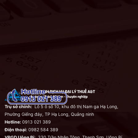
Trụ sở chính:
Lô 5 ô số 10, khu đô thị Nam ga Hạ Long,
Phường Giếng đáy, TP Hạ Long, Quảng ninh
Hotline:
0913 021 389
Điện thoại:
0982 584 389
VPGD Uông Bí:
330 Trần Nhân Tông, Thanh Sơn, Uông Bí,