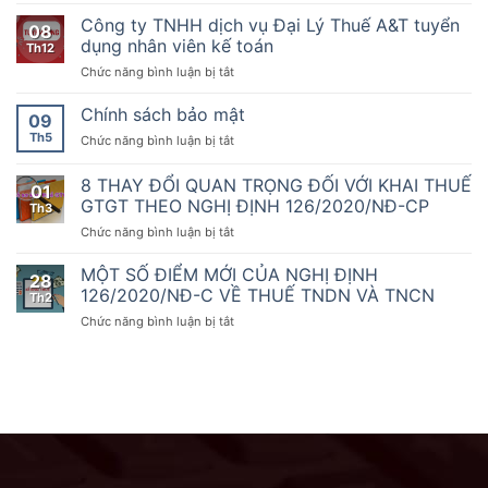
toán
nghiệp
tháng
ty
Dịch
Công ty TNHH dịch vụ Đại Lý Thuế A&T tuyển
nhất
08
10
TNHH
vụ
dụng nhân viên kế toán
sẵn
Th12
năm
dịch
thứ
sàng
2020
ở
Chức năng bình luận bị tắt
vụ
1000
đồng
của
Công
Đại
hành
Chính
ty
Chính sách bảo mật
Lý
09
cùng
phủ
TNHH
Thuế
doanh
Th5
ở
Chức năng bình luận bị tắt
quy
dịch
A&T
nghiệp,
Chính
định
vụ
tuyển
hộ
sách
8 THAY ĐỔI QUAN TRỌNG ĐỐI VỚI KHAI THUẾ
về
Đại
dụng
01
kinh
bảo
hóa
Lý
GTGT THEO NGHỊ ĐỊNH 126/2020/NĐ-CP
nhân
Th3
doanh
mật
đơn,
Thuế
viên
chuyển
ở
Chức năng bình luận bị tắt
chứng
A&T
kế
đổi
8
từ,
tuyển
toán
số
THAY
MỘT SỐ ĐIỂM MỚI CỦA NGHỊ ĐỊNH
Nghị
dụng
28
ĐỔI
126/2020/NĐ-C VỀ THUẾ TNDN VÀ TNCN
định
nhân
Th2
QUAN
số
viên
ở
Chức năng bình luận bị tắt
TRỌNG
70/2025/NĐ-
kế
MỘT
ĐỐI
CP
toán
SỐ
VỚI
ngày
ĐIỂM
KHAI
20
MỚI
THUẾ
tháng
CỦA
GTGT
3
NGHỊ
THEO
năm
ĐỊNH
NGHỊ
2025
126/2020/NĐ-
ĐỊNH
sửa
C