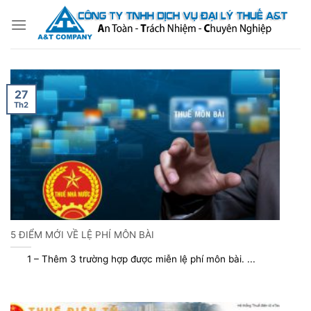
Bỏ
qua
nội
dung
27
Th2
5 ĐIỂM MỚI VỀ LỆ PHÍ MÔN BÀI
1 – Thêm 3 trường hợp được miễn lệ phí môn bài. ...