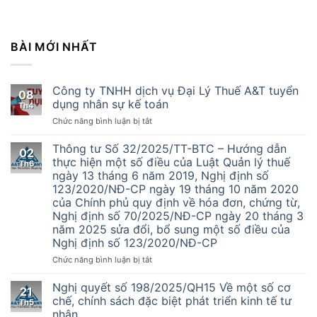
BÀI MỚI NHẤT
Công ty TNHH dịch vụ Đại Lý Thuế A&T tuyển
08
dụng nhân sự kế toán
Th4
ở
Chức năng bình luận bị tắt
Công
ty
Thông tư Số 32/2025/TT-BTC – Hướng dẫn
02
TNHH
thực hiện một số điều của Luật Quản lý thuế
Th6
dịch
ngày 13 tháng 6 năm 2019, Nghị định số
vụ
123/2020/NĐ-CP ngày 19 tháng 10 năm 2020
Đại
của Chính phủ quy định về hóa đơn, chứng từ,
Lý
Nghị định số 70/2025/NĐ-CP ngày 20 tháng 3
Thuế
năm 2025 sửa đổi, bổ sung một số điều của
A&T
Nghị định số 123/2020/NĐ-CP
tuyển
dụng
ở
Chức năng bình luận bị tắt
nhân
Thông
sự
tư
Nghị quyết số 198/2025/QH15 Về một số cơ
kế
21
Số
chế, chính sách đặc biệt phát triển kinh tế tư
toán
Th5
32/2025/TT-
nhân