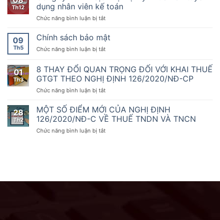
10
TNHH
vụ
dụng nhân viên kế toán
sẵn
Th12
năm
dịch
thứ
sàng
2020
ở
Chức năng bình luận bị tắt
vụ
1000
đồng
của
Công
Đại
hành
Chính
ty
Chính sách bảo mật
Lý
09
cùng
phủ
TNHH
Thuế
doanh
Th5
ở
Chức năng bình luận bị tắt
quy
dịch
A&T
nghiệp,
Chính
định
vụ
tuyển
hộ
sách
8 THAY ĐỔI QUAN TRỌNG ĐỐI VỚI KHAI THUẾ
về
Đại
dụng
01
kinh
bảo
hóa
Lý
GTGT THEO NGHỊ ĐỊNH 126/2020/NĐ-CP
nhân
Th3
doanh
mật
đơn,
Thuế
viên
chuyển
ở
Chức năng bình luận bị tắt
chứng
A&T
kế
đổi
8
từ,
tuyển
toán
số
THAY
MỘT SỐ ĐIỂM MỚI CỦA NGHỊ ĐỊNH
Nghị
dụng
28
ĐỔI
126/2020/NĐ-C VỀ THUẾ TNDN VÀ TNCN
định
nhân
Th2
QUAN
số
viên
ở
Chức năng bình luận bị tắt
TRỌNG
70/2025/NĐ-
kế
MỘT
ĐỐI
CP
toán
SỐ
VỚI
ngày
ĐIỂM
KHAI
20
MỚI
THUẾ
tháng
CỦA
GTGT
3
NGHỊ
THEO
năm
ĐỊNH
NGHỊ
2025
126/2020/NĐ-
ĐỊNH
sửa
C
126/2020/NĐ-
đổi,
VỀ
CP
bổ