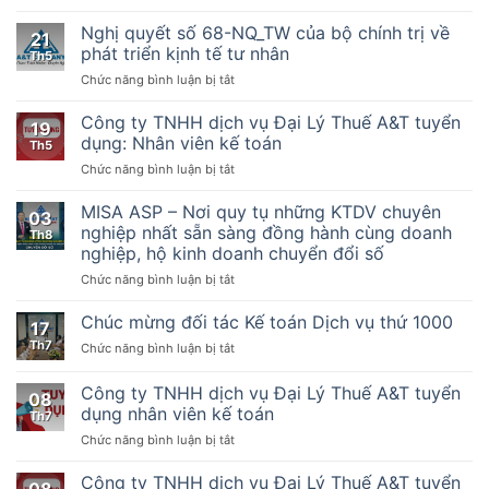
Nghị
Hướng
quyết
dẫn
Nghị quyết số 68-NQ_TW của bộ chính trị về
21
số
thực
phát triển kịnh tế tư nhân
Th5
198/2025/QH15
hiện
ở
Chức năng bình luận bị tắt
Về
một
Nghị
một
số
quyết
Công ty TNHH dịch vụ Đại Lý Thuế A&T tuyển
số
điều
19
số
cơ
của
dụng: Nhân viên kế toán
Th5
68-
chế,
Luật
ở
Chức năng bình luận bị tắt
NQ_TW
chính
Quản
Công
của
sách
lý
ty
MISA ASP – Nơi quy tụ những KTDV chuyên
bộ
đặc
thuế
03
TNHH
chính
nghiệp nhất sẵn sàng đồng hành cùng doanh
biệt
ngày
Th8
dịch
trị
phát
nghiệp, hộ kinh doanh chuyển đổi số
13
vụ
về
triển
tháng
ở
Chức năng bình luận bị tắt
Đại
phát
kinh
6
MISA
Lý
triển
tế
năm
ASP
Thuế
Chúc mừng đối tác Kế toán Dịch vụ thứ 1000
kịnh
tư
2019,
17
–
A&T
tế
nhân
Nghị
Th7
ở
Chức năng bình luận bị tắt
Nơi
tuyển
tư
định
Chúc
quy
dụng:
nhân
số
mừng
Công ty TNHH dịch vụ Đại Lý Thuế A&T tuyển
tụ
Nhân
08
123/2020/NĐ-
đối
những
viên
dụng nhân viên kế toán
Th7
CP
tác
KTDV
kế
ngày
ở
Chức năng bình luận bị tắt
Kế
chuyên
toán
19
Công
toán
nghiệp
tháng
ty
Dịch
Công ty TNHH dịch vụ Đại Lý Thuế A&T tuyển
nhất
08