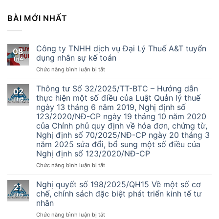
BÀI MỚI NHẤT
Công ty TNHH dịch vụ Đại Lý Thuế A&T tuyển
08
dụng nhân sự kế toán
Th4
ở
Chức năng bình luận bị tắt
Công
ty
Thông tư Số 32/2025/TT-BTC – Hướng dẫn
02
TNHH
thực hiện một số điều của Luật Quản lý thuế
Th6
dịch
ngày 13 tháng 6 năm 2019, Nghị định số
vụ
123/2020/NĐ-CP ngày 19 tháng 10 năm 2020
Đại
của Chính phủ quy định về hóa đơn, chứng từ,
Lý
Nghị định số 70/2025/NĐ-CP ngày 20 tháng 3
Thuế
năm 2025 sửa đổi, bổ sung một số điều của
A&T
Nghị định số 123/2020/NĐ-CP
tuyển
dụng
ở
Chức năng bình luận bị tắt
nhân
Thông
sự
tư
Nghị quyết số 198/2025/QH15 Về một số cơ
kế
21
Số
chế, chính sách đặc biệt phát triển kinh tế tư
toán
Th5
32/2025/TT-
nhân
BTC
ở
Chức năng bình luận bị tắt
–