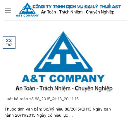
Bỏ
qua
nội
dung
23
Th7
Luật kế toán số 88_2015_QH13_20 11 15
Thuộc tính văn bản: Số/Ký hiệu 88/2015/QH13 Ngày ban
hành 20/11/2015 Ngày có hiệu lực ...