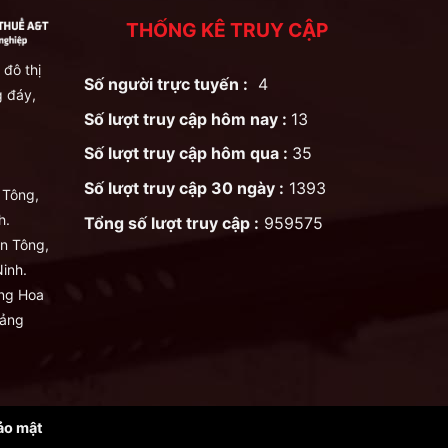
THỐNG KÊ TRUY CẬP
 đô thị
Số người trực tuyến :
4
 đáy,
Số lượt truy cập hôm nay :
13
Số lượt truy cập hôm qua :
35
Số lượt truy cập 30 ngày :
1393
 Tông,
h.
Tổng số lượt truy cập :
959575
n Tông,
inh.
ng Hoa
uảng
ảo mật