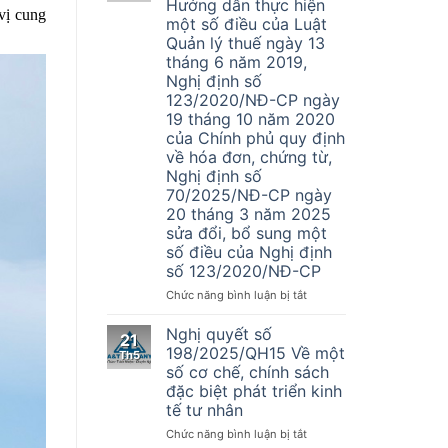
Hướng dẫn thực hiện
vụ
vị cung
một số điều của Luật
Đại
Quản lý thuế ngày 13
Lý
tháng 6 năm 2019,
Thuế
Nghị định số
A&T
123/2020/NĐ-CP ngày
tuyển
dụng
19 tháng 10 năm 2020
nhân
của Chính phủ quy định
sự
về hóa đơn, chứng từ,
kế
Nghị định số
toán
70/2025/NĐ-CP ngày
20 tháng 3 năm 2025
sửa đổi, bổ sung một
số điều của Nghị định
số 123/2020/NĐ-CP
ở
Chức năng bình luận bị tắt
Thông
tư
Nghị quyết số
21
Số
198/2025/QH15 Về một
Th5
32/2025/TT-
số cơ chế, chính sách
BTC
đặc biệt phát triển kinh
–
tế tư nhân
Hướng
dẫn
ở
Chức năng bình luận bị tắt
thực