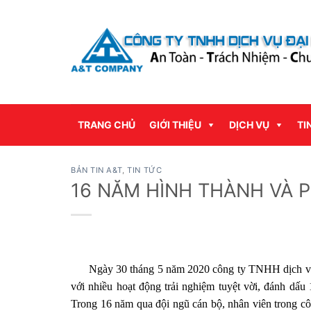
Bỏ
qua
nội
dung
TRANG CHỦ
GIỚI THIỆU
DỊCH VỤ
TI
BẢN TIN A&T
,
TIN TỨC
16 NĂM HÌNH THÀNH VÀ P
Ngày 30 tháng 5 năm 2020 công ty TNHH dịch vụ Đ
với nhiều hoạt động trải nghiệm tuyệt vời, đánh dấu
Trong 16 năm qua đội ngũ cán bộ, nhân viên trong cô