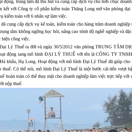
g, trung tâm đã thu hút và cung cấp dịch vụ cho hơn chục doanh
n kết với Công ty cổ phần kiểm toán Thăng Long mở văn phòng đại d
ụ kiểm toán với 6 nhân sự làm việc.
 cung cấp dịch vụ kế toán, kiểm toán cho hàng trăm doanh nghiệp t
trung tâm không ngừng học hỏi, nâng cao trình độ nghề nghiệp và đặc 
 hiện công việc.
h Đại Lý Thuế ra đời và ngày 30/5/2012 văn phòng TRUNG TÂM 
ạt động sang mô hình ĐẠI LÝ THUẾ với tên là CÔNG TY TNH
à khẩu, Hạ Long. Hoạt động với mô hình Đại Lý Thuế đã giúp cho 
p thuế. Có thể nói, mô hình Đại Lý Thuế là một bước cải tiến vượt bậ
uế hoàn toàn có thể thay mặt cho doanh nghiệp làm việc trực tiếp với
ời nộp thuế.