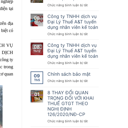
Nơi
 nghiệp
của
kế
ở
Chức năng bình luận bị tắt
quy
Chính
iện tại
toán
Chúc
tụ
phủ
mừng
Công ty TNHH dịch vụ
những
08
quy
đối
KTDV
Đại Lý Thuế A&T tuyển
Th7
định
rên địa
tác
chuyên
dụng nhân viên kế toán
về
Kế
nghiệp
biệt có
hóa
ở
Chức năng bình luận bị tắt
toán
nhất
đơn,
Công
Dịch
sẵn
chứng
ty
vụ
Công ty TNHH dịch vụ
sàng
DỊCH VỤ
08
từ,
TNHH
thứ
đồng
Đại Lý Thuế A&T tuyển
Th12
Nghị
H DỊCH
dịch
1000
hành
dụng nhân viên kế toán
định
vụ
cùng
công ty
số
ở
Chức năng bình luận bị tắt
Đại
doanh
70/2025/NĐ-
c trong
Công
Lý
nghiệp,
CP
ty
Thuế
Chính sách bảo mật
 cơ quan
hộ
09
ngày
TNHH
A&T
kinh
Th5
20
ở
Chức năng bình luận bị tắt
dịch
tuyển
doanh
tháng
Chính
vụ
dụng
chuyển
3
sách
8 THAY ĐỔI QUAN
Đại
nhân
đổi
01
năm
bảo
Lý
viên
TRỌNG ĐỐI VỚI KHAI
số
Th3
2025
mật
Thuế
kế
THUẾ GTGT THEO
sửa
A&T
toán
NGHỊ ĐỊNH
đổi,
tuyển
126/2020/NĐ-CP
bổ
dụng
sung
nhân
ở
Chức năng bình luận bị tắt
một
viên
8