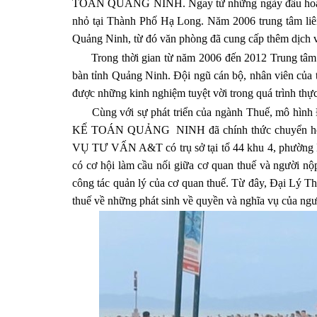
TOÁN QUẢNG NINH. Ngay từ những ngày đầu hoạt độn
nhỏ tại Thành Phố Hạ Long. Năm 2006 trung tâm liê
Quảng Ninh, từ đó văn phòng đã cung cấp thêm dịch v
Trong thời gian từ năm 2006 đến 2012 Trung tâm đã
bàn tỉnh Quảng Ninh. Đội ngũ cán bộ, nhân viên của 
được những kinh nghiệm tuyệt vời trong quá trình thực
Cùng với sự phát triển của ngành Thuế, mô hìn
KẾ TOÁN QUẢNG NINH đã chính thức chuyển ho
VỤ TƯ VẤN A&T có trụ sở tại tổ 44 khu 4, phường H
có cơ hội làm cầu nối giữa cơ quan thuế và người nộ
công tác quản lý của cơ quan thuế. Từ đây, Đại Lý Th
thuế về những phát sinh về quyền và nghĩa vụ của ngư