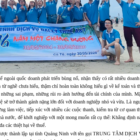
goài quốc doanh phát triển bùng nổ, nhận thấy có rất nhiều doanh
 từ nghề chưa hiểu, thậm chí hoàn toàn không hiểu gì về kế toán và t
 những sai phạm, những rủi ro ảnh hưởng đến tài chính của mình. Mặ
ệ sẽ trở thành gánh nặng lớn đối với doanh nghiệp nhỏ và vừa. Là ngư
ng làm việc, tiếp xúc với nhiều các cuộc thanh, kiểm tra từ cơ quan 
hà nước, để khởi nghiệp với một mong muốn rất cụ thể: Khẳng định n
a các thiệt hại về thuế.
 được thành lập tại tỉnh Quảng Ninh với tên gọi TRUNG TÂM DỊC