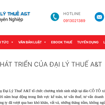
HOTLINE
0913021389
N TỨC
VĂN BẢN LUẬT
EBOOK THUẾ
TUYỂN DỤNG
HÁT TRIỂN CỦA ĐẠI LÝ THUẾ A&T
ại Lý Thuế A&T tổ chức chương trình sinh nhật tại đảo CÔ TÔ xi
 16 năm hoạt động trong lĩnh vực kế toán, tư vấn thuế, tư vấn doanh 
ng ty đã vượt qua bao khó khăn, vất vả, những thăng trầm, không ng