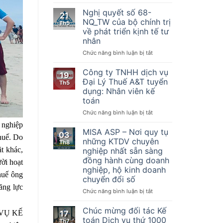
Nghị
hiện
quyết
Nghị quyết số 68-
21
một
số
NQ_TW của bộ chính trị
Th5
số
198/2025/QH15
về phát triển kịnh tế tư
điều
Về
nhân
của
một
Luật
số
ở
Chức năng bình luận bị tắt
Quản
cơ
Nghị
lý
chế,
quyết
Công ty TNHH dịch vụ
19
thuế
chính
số
Đại Lý Thuế A&T tuyển
Th5
ngày
sách
68-
dụng: Nhân viên kế
13
đặc
NQ_TW
toán
tháng
biệt
của
6
phát
bộ
ở
Chức năng bình luận bị tắt
năm
triển
chính
Công
 nghiệp
2019,
kinh
trị
ty
MISA ASP – Nơi quy tụ
03
Nghị
tế
huế. Do
về
TNHH
những KTDV chuyên
Th8
định
tư
phát
dịch
t khác,
nghiệp nhất sẵn sàng
số
nhân
triển
vụ
đồng hành cùng doanh
123/2020/NĐ-
ời hoạt
kịnh
Đại
nghiệp, hộ kinh doanh
CP
tế
Lý
thuế ông
ngày
chuyển đổi số
tư
Thuế
19
ăng lực
nhân
A&T
ở
Chức năng bình luận bị tắt
tháng
tuyển
MISA
10
dụng:
ASP
Chúc mừng đối tác Kế
năm
17
H VỤ KẾ
Nhân
–
toán Dịch vụ thứ 1000
2020
Th7
viên