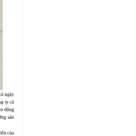
và ngày
ng ty cả
êm động
ững sản
iên của