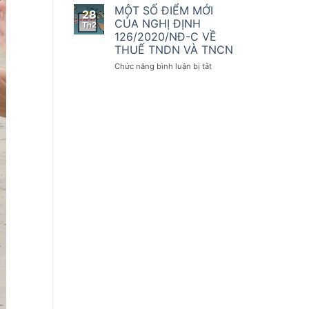
số
kế
THAY
MỘT SỐ ĐIỂM MỚI
28
điều
toán
ĐỔI
CỦA NGHỊ ĐỊNH
Th2
của
QUAN
126/2020/NĐ-C VỀ
Nghị
TRỌNG
THUẾ TNDN VÀ TNCN
định
ĐỐI
số
VỚI
ở
Chức năng bình luận bị tắt
123/2020/NĐ-
KHAI
MỘT
CP
THUẾ
SỐ
GTGT
ĐIỂM
THEO
MỚI
NGHỊ
CỦA
ĐỊNH
NGHỊ
126/2020/NĐ-
ĐỊNH
CP
126/2020/NĐ-
C
VỀ
THUẾ
TNDN
VÀ
TNCN