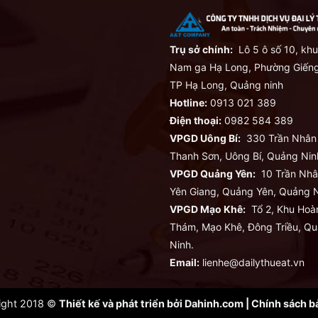
Trụ sở chính:
Lô 5 ô số 10, khu
Nam ga Hạ Long, Phường Giếng
TP Hạ Long, Quảng ninh
Hotline:
0913 021 389
Điện thoại:
0982 584 389
VPGD Uông Bí:
330 Trần Nhân
Thanh Sơn, Uông Bí, Quảng Nin
VPGD Quảng Yên:
10 Trần Nhâ
Yên Giang, Quảng Yên, Quảng N
VPGD Mạo Khê:
Tổ 2, Khu Hoà
Thám, Mạo Khê, Đông Triều, Q
Ninh.
Email:
lienhe@dailythueat.vn
ight 2018 ©
Thiết kế và phát triển bởi
Dahinh.com
|
Chính sách b