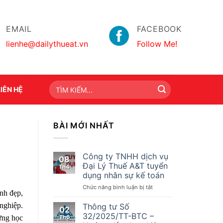
EMAIL
FACEBOOK
lienhe@dailythueat.vn
Follow Me!
LIÊN HỆ
BÀI MỚI NHẤT
Công ty TNHH dịch vụ
08
Đại Lý Thuế A&T tuyển
Th4
dụng nhân sự kế toán
ở
Chức năng bình luận bị tắt
nh đẹp,
Công
ty
nghiệp.
Thông tư Số
02
TNHH
32/2025/TT-BTC –
Th6
ừng học
dịch