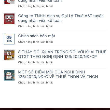
dụng nhân viên kế toán
Th7
CP
tác
KTDV
kế
ngày
ở
Chức năng bình luận bị tắt
Kế
chuyên
toán
19
Công
toán
nghiệp
tháng
ty
Dịch
Công ty TNHH dịch vụ Đại Lý Thuế A&T tuyển
nhất
08
10
TNHH
vụ
dụng nhân viên kế toán
sẵn
Th12
năm
dịch
thứ
sàng
2020
ở
Chức năng bình luận bị tắt
vụ
1000
đồng
của
Công
Đại
hành
Chính
ty
Chính sách bảo mật
Lý
09
cùng
phủ
TNHH
Thuế
doanh
Th5
ở
Chức năng bình luận bị tắt
quy
dịch
A&T
nghiệp,
Chính
định
vụ
tuyển
hộ
sách
8 THAY ĐỔI QUAN TRỌNG ĐỐI VỚI KHAI THUẾ
về
Đại
dụng
01
kinh
bảo
hóa
Lý
GTGT THEO NGHỊ ĐỊNH 126/2020/NĐ-CP
nhân
Th3
doanh
mật
đơn,
Thuế
viên
chuyển
ở
Chức năng bình luận bị tắt
chứng
A&T
kế
đổi
8
từ,
tuyển
toán
số
THAY
MỘT SỐ ĐIỂM MỚI CỦA NGHỊ ĐỊNH
Nghị
dụng
28
ĐỔI
126/2020/NĐ-C VỀ THUẾ TNDN VÀ TNCN
định
nhân
Th2
QUAN
số
viên
ở
Chức năng bình luận bị tắt
TRỌNG
70/2025/NĐ-
kế
MỘT
ĐỐI
CP
toán
SỐ
VỚI
ngày
ĐIỂM
KHAI
20
MỚI
THUẾ
tháng
CỦA
GTGT
3
NGHỊ
THEO
năm