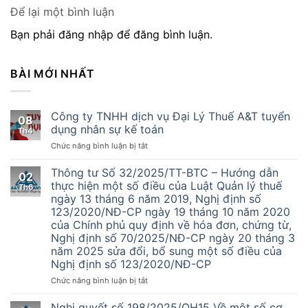
Để lại một bình luận
Bạn phải đăng nhập để đăng bình luận.
BÀI MỚI NHẤT
Công ty TNHH dịch vụ Đại Lý Thuế A&T tuyển
08
dụng nhân sự kế toán
Th4
ở
Chức năng bình luận bị tắt
Công
ty
Thông tư Số 32/2025/TT-BTC – Hướng dẫn
02
TNHH
thực hiện một số điều của Luật Quản lý thuế
Th6
dịch
ngày 13 tháng 6 năm 2019, Nghị định số
vụ
123/2020/NĐ-CP ngày 19 tháng 10 năm 2020
Đại
của Chính phủ quy định về hóa đơn, chứng từ,
Lý
Nghị định số 70/2025/NĐ-CP ngày 20 tháng 3
Thuế
năm 2025 sửa đổi, bổ sung một số điều của
A&T
Nghị định số 123/2020/NĐ-CP
tuyển
dụng
ở
Chức năng bình luận bị tắt
nhân
Thông
sự
tư
Nghị quyết số 198/2025/QH15 Về một số cơ