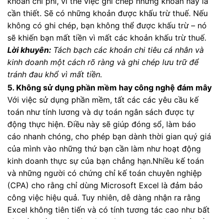
khoản chi phí, vì thế việc ghi chép những khoản này là
cần thiết. Sẽ có những khoản được khấu trừ thuế. Nếu
không có ghi chép, bạn không thể được khấu trừ – nó
sẽ khiến bạn mất tiền vì mất các khoản khấu trừ thuế.
Lời khuyên:
Tách bạch các khoản chi tiêu cá nhân và
kinh doanh một cách rõ ràng và ghi chép lưu trữ để
tránh đau khổ vì mất tiền.
5. Không sử dụng phần mềm hay công nghệ đám mây
Với việc sử dụng phần mềm, tất các các yêu cầu kế
toán như tính lương và dự toán ngân sách được tự
động thực hiện. Điều này sẽ giúp đóng sổ, làm báo
cáo nhanh chóng, cho phép bạn dành thời gian quý giá
của mình vào những thứ bạn cần làm như hoạt động
kinh doanh thực sự của bạn chẳng hạn.Nhiều kế toán
và những người có chứng chỉ kế toán chuyên nghiệp
(CPA) cho rằng chỉ dùng Microsoft Excel là đảm bảo
công việc hiệu quả. Tuy nhiên, dễ dàng nhận ra rằng
Excel không tiên tiến và có tính tương tác cao như bất