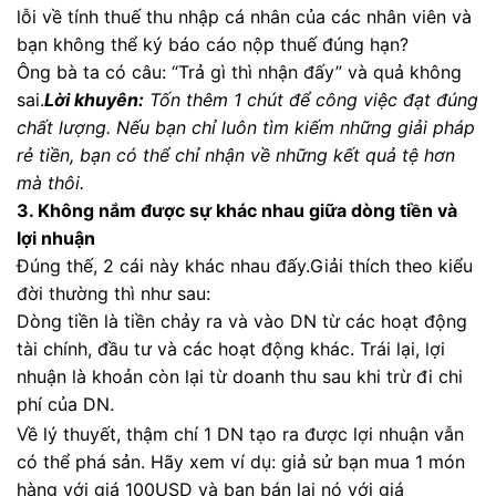
lỗi về tính thuế thu nhập cá nhân của các nhân viên và
bạn không thể ký báo cáo nộp thuế đúng hạn?
Ông bà ta có câu: “Trả gì thì nhận đấy” và quả không
sai.
Lời khuyên:
Tốn thêm 1 chút để công việc đạt đúng
chất lượng. Nếu bạn chỉ luôn tìm kiếm những giải pháp
rẻ tiền, bạn có thể chỉ nhận về những kết quả tệ hơn
mà thôi.
3. Không nắm được sự khác nhau giữa dòng tiền và
lợi nhuận
Đúng thế, 2 cái này khác nhau đấy.Giải thích theo kiểu
đời thường thì như sau:
Dòng tiền là tiền chảy ra và vào DN từ các hoạt động
tài chính, đầu tư và các hoạt động khác. Trái lại, lợi
nhuận là khoản còn lại từ doanh thu sau khi trừ đi chi
phí của DN.
Về lý thuyết, thậm chí 1 DN tạo ra được lợi nhuận vẫn
có thể phá sản. Hãy xem ví dụ: giả sử bạn mua 1 món
hàng với giá 100USD và bạn bán lại nó với giá