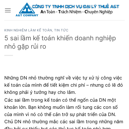
Bỏ
qua
nội
dung
KINH NGHIỆM LÀM KẾ TOÁN
,
TIN TỨC
5 sai lầm kế toán khiến doanh nghiệp
nhỏ gặp rủi ro
Những DN nhỏ thường nghĩ về việc tự xử lý công việc
kế toán của mình để tiết kiệm chi phí – nhưng có lẽ đó
không phải ý tưởng hay cho lắm.
Các sai lầm trong kế toán có thể ngốn của DN một
khoản lớn. Bạn không muốn làm rối tung các con số
của mình vì nó có thể cản trở sự phát triển của DN.
Chủ DN nhỏ thường mắc các sai lầm trong những năm
đầu bởi sự thiếu hụt các thủ tục kế toán phù hợp.