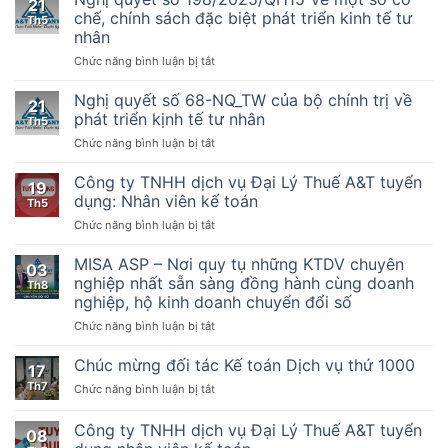
kế
21
Số
chế, chính sách đặc biệt phát triển kinh tế tư
toán
Th5
32/2025/TT-
nhân
BTC
ở
Chức năng bình luận bị tắt
–
Nghị
Hướng
quyết
dẫn
Nghị quyết số 68-NQ_TW của bộ chính trị về
21
số
thực
phát triển kịnh tế tư nhân
Th5
198/2025/QH15
hiện
ở
Chức năng bình luận bị tắt
Về
một
Nghị
một
số
quyết
Công ty TNHH dịch vụ Đại Lý Thuế A&T tuyển
số
điều
19
số
cơ
của
dụng: Nhân viên kế toán
Th5
68-
chế,
Luật
ở
Chức năng bình luận bị tắt
NQ_TW
chính
Quản
Công
của
sách
lý
ty
MISA ASP – Nơi quy tụ những KTDV chuyên
bộ
đặc
thuế
03
TNHH
chính
nghiệp nhất sẵn sàng đồng hành cùng doanh
biệt
ngày
Th8
dịch
trị
phát
nghiệp, hộ kinh doanh chuyển đổi số
13
vụ
về
triển
tháng
ở
Chức năng bình luận bị tắt
Đại
phát
kinh
6
MISA
Lý
triển
tế
năm
ASP
Thuế
Chúc mừng đối tác Kế toán Dịch vụ thứ 1000
kịnh
tư
2019,
17
–
A&T
tế
nhân
Nghị
Th7
ở
Chức năng bình luận bị tắt
Nơi
tuyển
tư
định
Chúc
quy
dụng:
nhân
số
mừng
Công ty TNHH dịch vụ Đại Lý Thuế A&T tuyển
tụ
Nhân
08
123/2020/NĐ-
đối
những
viên