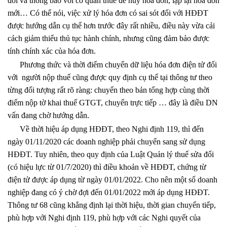
đổi và thông báo với cơ quan thuế để hủy hóa đơn, lập lại hóa đơn
mới… Có thể nói, việc xử lý hóa đơn có sai sót đối với HĐĐT
được hướng dẫn cụ thể hơn trước đây rất nhiều, điều này vừa cải
cách giảm thiểu thủ tục hành chính, nhưng cũng đảm bảo được
tính chính xác của hóa đơn.
Phương thức và thời điểm chuyển dữ liệu hóa đơn điện tử đối
với người nộp thuế cũng được quy định cụ thể tại thông tư theo
từng đối tượng rất rõ ràng: chuyển theo bản tổng hợp cùng thời
điểm nộp tờ khai thuế GTGT, chuyển trực tiếp … đây là điều DN
vấn đang chờ hướng dẫn.
Về thời hiệu áp dụng HĐĐT, theo Nghi định 119, thì đến
ngày 01/11/2020 các doanh nghiệp phải chuyển sang sử dụng
HĐĐT. Tuy nhiên, theo quy định của Luật Quản lý thuế sửa đổi
(có hiệu lực từ 01/7/2020) thì điều khoản về HĐĐT, chứng từ
điện tử được áp dụng từ ngày 01/01/2022. Cho nên một số doanh
nghiệp đang có ý chờ đợi đến 01/01/2022 mới áp dụng HĐĐT.
Thông tư 68 cũng khẳng định lại thời hiệu, thời gian chuyển tiếp,
phù hợp với Nghi định 119, phù hợp với các Nghi quyết của