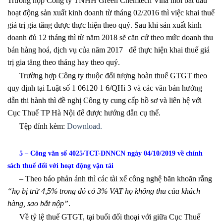
Trường hợp Công ty TNHH Green Chemtech Vina mới bắt đầu
hoạt động sản xuất kinh doanh từ tháng 02/2016 thì việc khai thuế
giá trị gia tăng được thực hiện theo quý. Sau khi sản xuất kinh
doanh đủ 12 tháng thì từ năm 2018 sẽ căn cứ theo mức doanh thu
bán hàng hoá, dịch vụ của năm 2017 để thực hiện khai thuế giá
trị gia tăng theo tháng hay theo quý.
Trường hợp Công ty thuộc đối tượng hoàn thuế GTGT theo
quy định tại Luật số 1 06120 1 6/QHi 3 và các văn bản hướng
dẫn thi hành thì đề nghị Công ty cung cấp hồ sơ và liên hệ với
Cục Thuế TP Hà Nội để được hướng dẫn cụ thể.
Tệp đính kèm:
Download.
5 – Công văn số 4025/TCT-DNNCN ngày 04/10/2019 về chính
sách thuế đối với hoạt động vận tải
– Theo báo phản ánh thì các tài xế công nghệ băn khoăn rằng
“họ bị trừ 4,5% trong đó có 3% VAT họ không thu của khách
hàng, sao bắt nộp”
.
Về tỷ lệ thuế GTGT, tại buổi đối thoại với giữa Cục Thuế