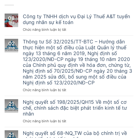
Công ty TNHH dịch vụ Đại Lý Thuế A&T tuyển
08
dụng nhân sự kế toán
Th4
ở
Chức năng bình luận bị tắt
Công
ty
Thông tư Số 32/2025/TT-BTC – Hướng dẫn
02
TNHH
thực hiện một số điều của Luật Quản lý thuế
Th6
dịch
ngày 13 tháng 6 năm 2019, Nghị định số
vụ
123/2020/NĐ-CP ngày 19 tháng 10 năm 2020
Đại
của Chính phủ quy định về hóa đơn, chứng từ,
Lý
Nghị định số 70/2025/NĐ-CP ngày 20 tháng 3
Thuế
năm 2025 sửa đổi, bổ sung một số điều của
A&T
Nghị định số 123/2020/NĐ-CP
tuyển
dụng
ở
Chức năng bình luận bị tắt
nhân
Thông
sự
tư
Nghị quyết số 198/2025/QH15 Về một số cơ
kế
21
Số
chế, chính sách đặc biệt phát triển kinh tế tư
toán
Th5
32/2025/TT-
nhân
BTC
ở
Chức năng bình luận bị tắt
–
Nghị
Hướng
quyết
dẫn
Nghị quyết số 68-NQ_TW của bộ chính trị về
21
số
thực