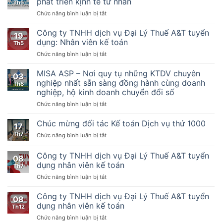
phát triển kịnh tế tư nhân
Th5
198/2025/QH15
hiện
ở
Chức năng bình luận bị tắt
Về
một
Nghị
một
số
quyết
Công ty TNHH dịch vụ Đại Lý Thuế A&T tuyển
số
điều
19
số
cơ
của
dụng: Nhân viên kế toán
Th5
68-
chế,
Luật
ở
Chức năng bình luận bị tắt
NQ_TW
chính
Quản
Công
của
sách
lý
ty
MISA ASP – Nơi quy tụ những KTDV chuyên
bộ
đặc
thuế
03
TNHH
chính
nghiệp nhất sẵn sàng đồng hành cùng doanh
biệt
ngày
Th8
dịch
trị
phát
nghiệp, hộ kinh doanh chuyển đổi số
13
vụ
về
triển
tháng
ở
Chức năng bình luận bị tắt
Đại
phát
kinh
6
MISA
Lý
triển
tế
năm
ASP
Thuế
Chúc mừng đối tác Kế toán Dịch vụ thứ 1000
kịnh
tư
2019,
17
–
A&T
tế
nhân
Nghị
Th7
ở
Chức năng bình luận bị tắt
Nơi
tuyển
tư
định
Chúc
quy
dụng:
nhân
số
mừng
Công ty TNHH dịch vụ Đại Lý Thuế A&T tuyển
tụ
Nhân
08
123/2020/NĐ-
đối
những
viên
dụng nhân viên kế toán
Th7
CP
tác
KTDV
kế
ngày
ở
Chức năng bình luận bị tắt
Kế
chuyên
toán
19
Công
toán
nghiệp
tháng
ty
Dịch
Công ty TNHH dịch vụ Đại Lý Thuế A&T tuyển
nhất
08
10
TNHH
vụ
dụng nhân viên kế toán
sẵn
Th12
năm
dịch
thứ
sàng
2020
ở
Chức năng bình luận bị tắt
vụ
1000
đồng