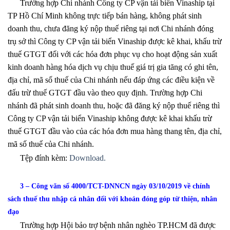
Trường hợp Chi nhánh Công ty CP vận tải biển Vinaship tại
TP Hồ Chí Minh không trực tiếp bán hàng, không phát sinh
doanh thu, chưa đăng ký nộp thuế riêng tại nơi Chi nhánh đóng
trụ sở thì Công ty CP vận tải biển Vinaship được kê khai, khấu trừ
thuế GTGT đối với các hóa đơn phục vụ cho hoạt động sản xuất
kinh doanh hàng hóa dịch vụ chịu thuế giá trị gia tăng có ghi tên,
địa chỉ, mã số thuế của Chi nhánh nếu đáp ứng các điều kiện về
đấu trừ thuế GTGT đầu vào theo quy định. Trường hợp Chi
nhánh đã phát sinh doanh thu, hoặc đã đăng ký nộp thuế riêng thì
Công ty CP vận tải biển Vinaship không được kê khai khấu trừ
thuế GTGT đầu vào của các hóa đơn mua hàng thang tên, địa chỉ,
mã số thuế của Chi nhánh.
Tệp đính kèm:
Download.
3 – Công văn số 4000/TCT-DNNCN ngày 03/10/2019 về chính
sách thuế thu nhập cá nhân đối với khoản đóng góp từ thiện, nhân
đạo
Trường hợp Hội bảo trợ bệnh nhân nghèo TP.HCM đã được