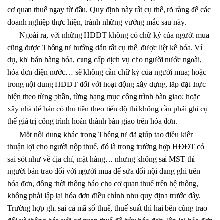
cơ quan thuế ngay từ đầu. Quy định này rất cụ thể, rõ ràng để các
doanh nghiệp thực hiện, tránh những vướng mắc sau này.
Ngoài ra, với những HĐĐT không có chữ ký của người mua
cũng được Thông tư hướng dẫn rất cụ thể, được liệt kê hóa. Ví
dụ, khi bán hàng hóa, cung cấp dịch vụ cho người nước ngoài,
hóa đơn điện nước… sẽ không cần chữ ký của người mua; hoặc
trong nội dung HĐĐT đối với hoạt động xây dựng, lắp đặt thực
hiện theo từng phần, từng hạng mục công trình bàn giao; hoặc
xây nhà để bán có thu tiền theo tiến độ thì không cần phải ghi cụ
thể giá trị công trình hoàn thành bàn giao trên hóa đơn.
Một nội dung khác trong Thông tư đã giúp tạo điều kiện
thuận lợi cho người nộp thuế, đó là trong trường hợp HĐĐT có
sai sót như về địa chỉ, mặt hàng… nhưng không sai MST thì
người bán trao đổi với người mua để sửa đổi nội dung ghi trên
hóa đơn, đồng thời thông báo cho cơ quan thuế trên hệ thống,
không phải lập lại hóa đơn điều chỉnh như quy định trước đây.
Trường hợp ghi sai cả mã số thuế, thuế suất thì hai bên cũng trao