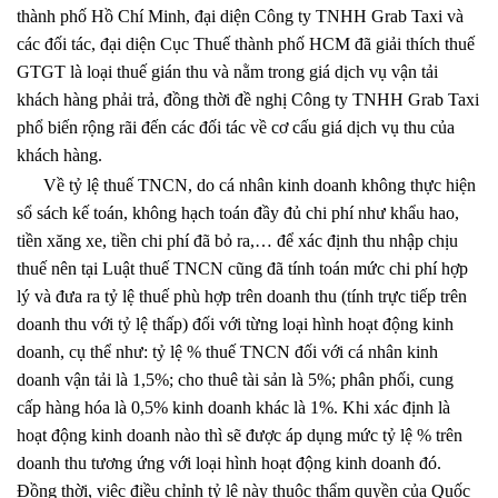
thành phố Hồ Chí Minh, đại diện Công ty TNHH Grab Taxi và
các đối tác, đại diện Cục Thuế thành phố HCM đã giải thích thuế
GTGT là loại thuế gián thu và nằm trong giá dịch vụ vận tải
khách hàng phải trả, đồng thời đề nghị Công ty TNHH Grab Taxi
phổ biến rộng rãi đến các đối tác về cơ cấu giá dịch vụ thu của
khách hàng.
Về tỷ lệ thuế TNCN, do cá nhân kinh doanh không thực hiện
sổ sách kế toán, không hạch toán đầy đủ chi phí như khẩu hao,
tiền xăng xe, tiền chi phí đã bỏ ra,… để xác định thu nhập chịu
thuế nên tại Luật thuế TNCN cũng đã tính toán mức chi phí hợp
lý và đưa ra tỷ lệ thuế phù hợp trên doanh thu (tính trực tiếp trên
doanh thu với tỷ lệ thấp) đối với từng loại hình hoạt động kinh
doanh, cụ thể như: tỷ lệ % thuế TNCN đối với cá nhân kinh
doanh vận tải là 1,5%; cho thuê tài sản là 5%; phân phối, cung
cấp hàng hóa là 0,5% kinh doanh khác là 1%. Khi xác định là
hoạt động kinh doanh nào thì sẽ được áp dụng mức tỷ lệ % trên
doanh thu tương ứng với loại hình hoạt động kinh doanh đó.
Đồng thời, việc điều chỉnh tỷ lệ này thuộc thẩm quyền của Quốc