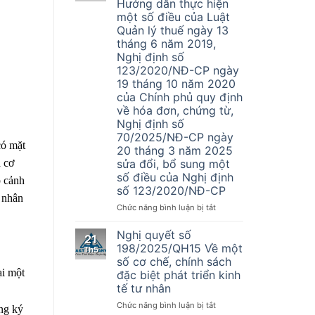
Hướng dẫn thực hiện
vụ
một số điều của Luật
Đại
Quản lý thuế ngày 13
Lý
tháng 6 năm 2019,
Thuế
Nghị định số
A&T
123/2020/NĐ-CP ngày
tuyển
dụng
19 tháng 10 năm 2020
nhân
của Chính phủ quy định
sự
về hóa đơn, chứng từ,
kế
Nghị định số
toán
70/2025/NĐ-CP ngày
có mặt
20 tháng 3 năm 2025
sửa đổi, bổ sung một
a cơ
số điều của Nghị định
p cảnh
số 123/2020/NĐ-CP
á nhân
ở
Chức năng bình luận bị tắt
Thông
tư
Nghị quyết số
21
Số
198/2025/QH15 Về một
Th5
32/2025/TT-
số cơ chế, chính sách
BTC
ại một
đặc biệt phát triển kinh
–
tế tư nhân
Hướng
dẫn
ở
Chức năng bình luận bị tắt
ăng ký
thực