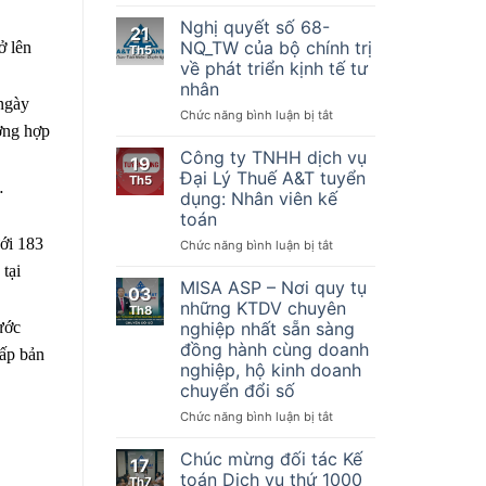
Nghị
hiện
quyết
Nghị quyết số 68-
21
một
số
NQ_TW của bộ chính trị
ở lên
Th5
số
198/2025/QH15
về phát triển kịnh tế tư
điều
Về
nhân
của
một
ngày
Luật
số
ở
Chức năng bình luận bị tắt
Quản
ường hợp
cơ
Nghị
lý
chế,
quyết
Công ty TNHH dịch vụ
19
thuế
chính
số
Đại Lý Thuế A&T tuyển
Th5
ngày
…
sách
68-
dụng: Nhân viên kế
13
đặc
NQ_TW
toán
tháng
biệt
của
6
phát
ới 183
bộ
ở
Chức năng bình luận bị tắt
năm
triển
chính
Công
tại
2019,
kinh
trị
ty
MISA ASP – Nơi quy tụ
03
Nghị
tế
về
TNHH
những KTDV chuyên
Th8
định
tư
phát
dịch
nghiệp nhất sẵn sàng
ước
số
nhân
triển
vụ
đồng hành cùng doanh
123/2020/NĐ-
cấp bản
kịnh
Đại
nghiệp, hộ kinh doanh
CP
tế
Lý
ngày
chuyển đổi số
tư
Thuế
19
nhân
A&T
ở
Chức năng bình luận bị tắt
tháng
tuyển
MISA
10
dụng:
ASP
Chúc mừng đối tác Kế
năm
17
Nhân
–
toán Dịch vụ thứ 1000
2020
Th7
viên