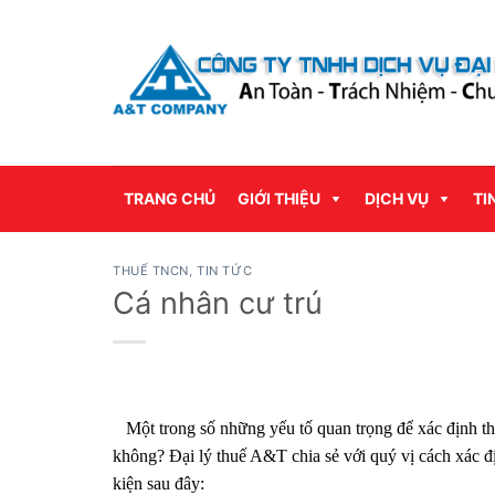
Bỏ
qua
nội
dung
TRANG CHỦ
GIỚI THIỆU
DỊCH VỤ
TI
THUẾ TNCN
,
TIN TỨC
Cá nhân cư trú
Một trong số những yếu tố quan trọng để xác định th
không? Đại lý thuế A&T chia sẻ với quý vị cách xác đị
kiện sau đây: