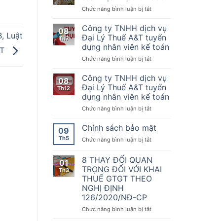
Nơi
của
kế
ở
Chức năng bình luận bị tắt
quy
Chính
toán
Chúc
tụ
phủ
mừng
Công ty TNHH dịch vụ
những
08
quy
đối
, Luật
KTDV
Đại Lý Thuế A&T tuyển
Th7
định
tác
chuyên
dụng nhân viên kế toán
về
LT
Kế
nghiệp
hóa
ở
Chức năng bình luận bị tắt
toán
nhất
đơn,
Công
Dịch
sẵn
chứng
ty
vụ
Công ty TNHH dịch vụ
sàng
08
từ,
TNHH
thứ
đồng
Đại Lý Thuế A&T tuyển
Th12
Nghị
dịch
1000
hành
dụng nhân viên kế toán
định
vụ
cùng
số
ở
Chức năng bình luận bị tắt
Đại
doanh
70/2025/NĐ-
Công
Lý
nghiệp,
CP
ty
Thuế
Chính sách bảo mật
hộ
09
ngày
TNHH
A&T
kinh
Th5
20
ở
Chức năng bình luận bị tắt
dịch
tuyển
doanh
tháng
Chính
vụ
dụng
chuyển
3
sách
8 THAY ĐỔI QUAN
Đại
nhân
đổi
01
năm
bảo
Lý
viên
TRỌNG ĐỐI VỚI KHAI
số
Th3
2025
mật
Thuế
kế
THUẾ GTGT THEO
sửa
A&T
toán
NGHỊ ĐỊNH
đổi,
tuyển
126/2020/NĐ-CP
bổ
dụng
sung
nhân
ở
Chức năng bình luận bị tắt
một
viên
8