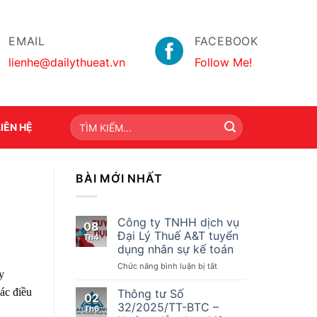
EMAIL
FACEBOOK
lienhe@dailythueat.vn
Follow Me!
LIÊN HỆ
BÀI MỚI NHẤT
Công ty TNHH dịch vụ
08
Đại Lý Thuế A&T tuyển
Th4
dụng nhân sự kế toán
ở
Chức năng bình luận bị tắt
y
Công
ty
ác điều
Thông tư Số
02
TNHH
32/2025/TT-BTC –
Th6
dịch