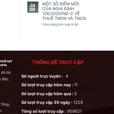
số
kế
THAY
MỘT SỐ ĐIỂM MỚI
28
điều
toán
ĐỔI
CỦA NGHỊ ĐỊNH
Th2
của
QUAN
126/2020/NĐ-C VỀ
Nghị
TRỌNG
THUẾ TNDN VÀ TNCN
định
ĐỐI
số
VỚI
ở
Chức năng bình luận bị tắt
123/2020/NĐ-
KHAI
MỘT
CP
THUẾ
SỐ
GTGT
ĐIỂM
THEO
MỚI
NGHỊ
CỦA
ĐỊNH
NGHỊ
126/2020/NĐ-
ĐỊNH
CP
126/2020/NĐ-
THỐNG KÊ TRUY CẬP
C
VỀ
THUẾ
 đô thị
Số người trực tuyến :
4
TNDN
 đáy,
VÀ
Số lượt truy cập hôm nay :
11
TNCN
Số lượt truy cập hôm qua :
5
Số lượt truy cập 30 ngày :
1229
 Tông,
h.
Tổng số lượt truy cập :
959621