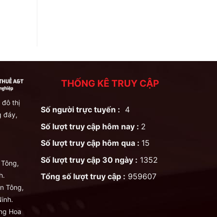
THỐNG KÊ TRUY CẬP
 đô thị
Số người trực tuyến :
4
 đáy,
Số lượt truy cập hôm nay :
2
Số lượt truy cập hôm qua :
15
Số lượt truy cập 30 ngày :
1352
 Tông,
h.
Tổng số lượt truy cập :
959607
n Tông,
inh.
ng Hoa