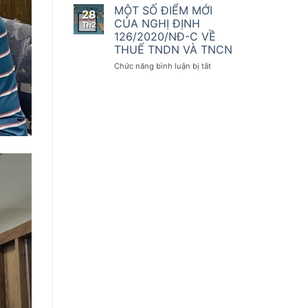
số
kế
THAY
MỘT SỐ ĐIỂM MỚI
28
điều
toán
ĐỔI
CỦA NGHỊ ĐỊNH
Th2
của
QUAN
126/2020/NĐ-C VỀ
Nghị
TRỌNG
THUẾ TNDN VÀ TNCN
định
ĐỐI
số
VỚI
ở
Chức năng bình luận bị tắt
123/2020/NĐ-
KHAI
MỘT
CP
THUẾ
SỐ
GTGT
ĐIỂM
THEO
MỚI
NGHỊ
CỦA
ĐỊNH
NGHỊ
126/2020/NĐ-
ĐỊNH
CP
126/2020/NĐ-
C
VỀ
THUẾ
TNDN
VÀ
TNCN