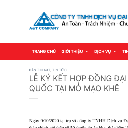
Bỏ
qua
nội
dung
TRANG CHỦ
GIỚI THIỆU
DỊCH VỤ
TI
BẢN TIN A&T
,
TIN TỨC
LỄ KÝ KẾT HỢP ĐỒNG ĐẠI
QUỐC TẠI MỎ MẠO KHÊ
Ngày 9/10/2020 tại trụ sở công ty TNHH Dịch vụ Đạ
thầu chính gói thầu số 50 thuộc dự án khai thác hầm