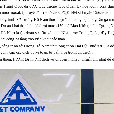
ân Trung Quốc đã được Cục trưởng Cục Quản Lý hoạt động Xây dự
u nước ngoài, tại quyết định số 40/2020/QĐ-HĐXD ngày 15/6/2020.
công trình Sở Tương Hồ Nam thực hiện “Thi công hệ thống sân ga mứ
 Dự án khai thác hầm lò dưới mức -150 mỏ Mạo Khê tại tỉnh Quảng N
Hồ Nam là tập đoàn sở hữu vốn của Nhà nước Trung Quốc, đây là t
 thi công hạ tầng cho việc khai thác than.
 công trình sở Tương Hồ Nam tin tưởng chọn Đại Lý Thuế A&T là đối
ung cấp các dịch vụ kế toán, tư vấn thuế trong thị trường.
hiện, hướng tới những dịch vụ chuyên nghiệp, chuẩn chỉ nhất để 