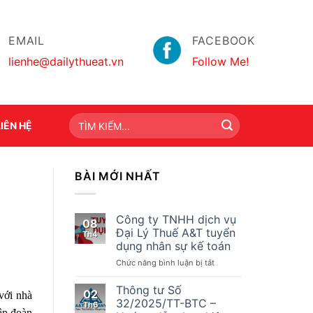
EMAIL
FACEBOOK
lienhe@dailythueat.vn
Follow Me!
LIÊN HỆ
BÀI MỚI NHẤT
Công ty TNHH dịch vụ
08
Đại Lý Thuế A&T tuyển
Th4
dụng nhân sự kế toán
ở
Chức năng bình luận bị tắt
Công
ty
Thông tư Số
02
với nhà
TNHH
32/2025/TT-BTC –
Th6
dịch
ập đoàn