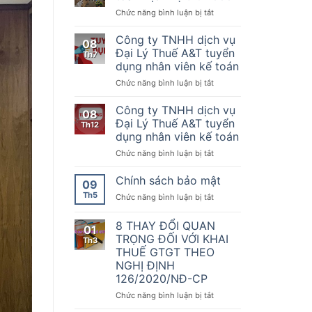
Nơi
của
kế
ở
Chức năng bình luận bị tắt
quy
Chính
toán
Chúc
tụ
phủ
mừng
Công ty TNHH dịch vụ
những
08
quy
đối
KTDV
Đại Lý Thuế A&T tuyển
Th7
định
tác
chuyên
dụng nhân viên kế toán
về
Kế
nghiệp
hóa
ở
Chức năng bình luận bị tắt
toán
nhất
đơn,
Công
Dịch
sẵn
chứng
ty
vụ
Công ty TNHH dịch vụ
sàng
08
từ,
TNHH
thứ
đồng
Đại Lý Thuế A&T tuyển
Th12
Nghị
dịch
1000
hành
dụng nhân viên kế toán
định
vụ
cùng
số
ở
Chức năng bình luận bị tắt
Đại
doanh
70/2025/NĐ-
Công
Lý
nghiệp,
CP
ty
Thuế
Chính sách bảo mật
hộ
09
ngày
TNHH
A&T
kinh
Th5
20
ở
Chức năng bình luận bị tắt
dịch
tuyển
doanh
tháng
Chính
vụ
dụng
chuyển
3
sách
8 THAY ĐỔI QUAN
Đại
nhân
đổi
01
năm
bảo
Lý
viên
TRỌNG ĐỐI VỚI KHAI
số
Th3
2025
mật
Thuế
kế
THUẾ GTGT THEO
sửa
A&T
toán
NGHỊ ĐỊNH
đổi,
tuyển
126/2020/NĐ-CP
bổ
dụng
sung
nhân
ở
Chức năng bình luận bị tắt
một
viên
8