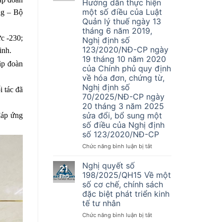
Hướng dẫn thực hiện
vụ
một số điều của Luật
ng – Bộ
Đại
Quản lý thuế ngày 13
Lý
tháng 6 năm 2019,
Thuế
c -230;
Nghị định số
A&T
123/2020/NĐ-CP ngày
tuyển
inh.
dụng
19 tháng 10 năm 2020
ập đoàn
nhân
của Chính phủ quy định
sự
về hóa đơn, chứng từ,
kế
Nghị định số
 tác đã
toán
70/2025/NĐ-CP ngày
20 tháng 3 năm 2025
sửa đổi, bổ sung một
đáp ứng
số điều của Nghị định
số 123/2020/NĐ-CP
ở
Chức năng bình luận bị tắt
Thông
tư
Nghị quyết số
21
Số
198/2025/QH15 Về một
Th5
32/2025/TT-
số cơ chế, chính sách
BTC
đặc biệt phát triển kinh
–
tế tư nhân
Hướng
dẫn
ở
Chức năng bình luận bị tắt
thực