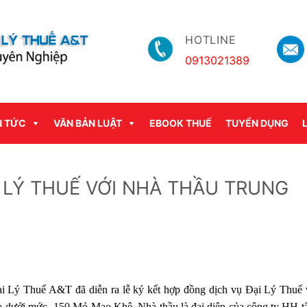
HOTLINE
0913021389
N TỨC
VĂN BẢN LUẬT
EBOOK THUẾ
TUYỂN DỤNG
 LÝ THUẾ VỚI NHÀ THẦU TRUNG
i Lý Thuế A&T đã diễn ra lễ ký kết hợp đồng dịch vụ Đại Lý Thuế 
 lò dưới mức -150 Mỏ Mạo Khê. Nhà thầu là đại diện của công ty HH t