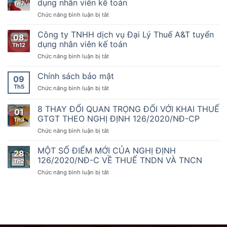
viên
dụng nhân viên kế toán
Th7
CP
tác
KTDV
kế
ngày
ở
Chức năng bình luận bị tắt
Kế
chuyên
toán
19
Công
toán
nghiệp
tháng
ty
Dịch
Công ty TNHH dịch vụ Đại Lý Thuế A&T tuyển
nhất
08
10
TNHH
vụ
dụng nhân viên kế toán
sẵn
Th12
năm
dịch
thứ
sàng
2020
ở
Chức năng bình luận bị tắt
vụ
1000
đồng
của
Công
Đại
hành
Chính
ty
Chính sách bảo mật
Lý
09
cùng
phủ
TNHH
Thuế
doanh
Th5
ở
Chức năng bình luận bị tắt
quy
dịch
A&T
nghiệp,
Chính
định
vụ
tuyển
hộ
sách
8 THAY ĐỔI QUAN TRỌNG ĐỐI VỚI KHAI THUẾ
về
Đại
dụng
01
kinh
bảo
hóa
Lý
GTGT THEO NGHỊ ĐỊNH 126/2020/NĐ-CP
nhân
Th3
doanh
mật
đơn,
Thuế
viên
chuyển
ở
Chức năng bình luận bị tắt
chứng
A&T
kế
đổi
8
từ,
tuyển
toán
số
THAY
MỘT SỐ ĐIỂM MỚI CỦA NGHỊ ĐỊNH
Nghị
dụng
28
ĐỔI
126/2020/NĐ-C VỀ THUẾ TNDN VÀ TNCN
định
nhân
Th2
QUAN
số
viên
ở
Chức năng bình luận bị tắt
TRỌNG
70/2025/NĐ-
kế
MỘT
ĐỐI
CP
toán
SỐ
VỚI
ngày
ĐIỂM
KHAI
20
MỚI
THUẾ
tháng
CỦA
GTGT
3
NGHỊ
THEO