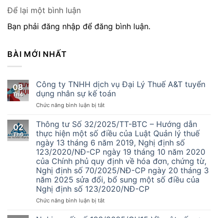
Để lại một bình luận
Bạn phải đăng nhập để đăng bình luận.
BÀI MỚI NHẤT
Công ty TNHH dịch vụ Đại Lý Thuế A&T tuyển
08
dụng nhân sự kế toán
Th4
ở
Chức năng bình luận bị tắt
Công
ty
Thông tư Số 32/2025/TT-BTC – Hướng dẫn
02
TNHH
thực hiện một số điều của Luật Quản lý thuế
Th6
dịch
ngày 13 tháng 6 năm 2019, Nghị định số
vụ
123/2020/NĐ-CP ngày 19 tháng 10 năm 2020
Đại
của Chính phủ quy định về hóa đơn, chứng từ,
Lý
Nghị định số 70/2025/NĐ-CP ngày 20 tháng 3
Thuế
năm 2025 sửa đổi, bổ sung một số điều của
A&T
Nghị định số 123/2020/NĐ-CP
tuyển
dụng
ở
Chức năng bình luận bị tắt
nhân
Thông
sự
tư