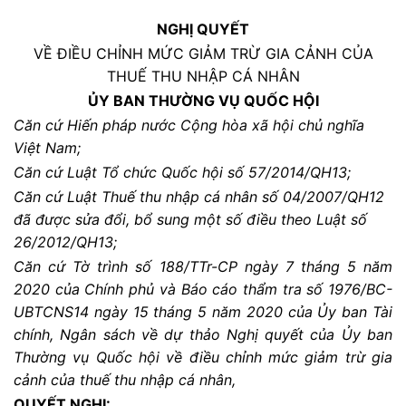
NGHỊ QUYẾT
VỀ ĐIỀU CHỈNH MỨC GIẢM TRỪ GIA CẢNH CỦA
THUẾ THU NHẬP CÁ NHÂN
ỦY BAN THƯỜNG VỤ QUỐC HỘI
Căn cứ Hiến pháp nước Cộng hòa xã hội chủ
nghĩa
Việt Nam;
Căn cứ Luật Tổ
chức Quốc hội số 57/201
4/QH1
3;
Căn cứ Luật Thuế thu nhập cá nhân số
04/2007/QH1
2
đã được sử
a đổ
i, bổ
sung một số
điều theo Luật số
26/201
2/QH1
3;
Căn cứ Tờ trình số 1
88/TTr-CP ngày 7 tháng 5 năm
2020 củ
a Chính phủ và Báo cáo thẩm tra số 1976/BC-
UBTCNS14 ngày 15 tháng 5 năm 2020 của Ủy ban Tài
chính, Ngân sách về dự thảo Nghị quyết củ
a Ủy ban
Thường vụ Quố
c hội về
điều chỉ
nh mức giảm trừ gia
cả
nh củ
a thuế thu nhập cá nhân,
QUYẾT NGHỊ: