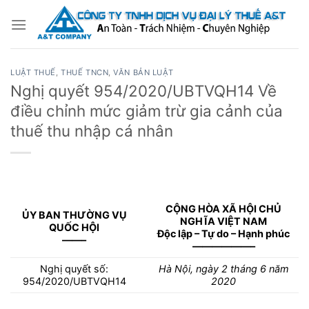
Bỏ
qua
nội
dung
LUẬT THUẾ
,
THUẾ TNCN
,
VĂN BẢN LUẬT
Nghị quyết 954/2020/UBTVQH14 Về
điều chỉnh mức giảm trừ gia cảnh của
thuế thu nhập cá nhân
CỘNG HÒA XÃ HỘI CHỦ
ỦY BAN THƯỜNG VỤ
NGHĨA VIỆT NAM
QUỐC HỘI
Độc lập – Tự do – Hạnh phúc
——–
——————–
Nghị quyết số:
Hà Nội
, ngày 2
tháng 6
năm
954/2020/UBTVQH14
2020