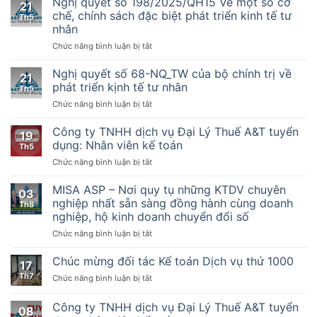
Nghị quyết số 198/2025/QH15 Về một số cơ
kế
21
Số
chế, chính sách đặc biệt phát triển kinh tế tư
toán
Th5
32/2025/TT-
nhân
BTC
ở
Chức năng bình luận bị tắt
–
Nghị
Hướng
quyết
dẫn
Nghị quyết số 68-NQ_TW của bộ chính trị về
21
số
thực
phát triển kịnh tế tư nhân
Th5
198/2025/QH15
hiện
ở
Chức năng bình luận bị tắt
Về
một
Nghị
một
số
quyết
Công ty TNHH dịch vụ Đại Lý Thuế A&T tuyển
số
điều
19
số
cơ
của
dụng: Nhân viên kế toán
Th5
68-
chế,
Luật
ở
Chức năng bình luận bị tắt
NQ_TW
chính
Quản
Công
của
sách
lý
ty
MISA ASP – Nơi quy tụ những KTDV chuyên
bộ
đặc
thuế
03
TNHH
chính
nghiệp nhất sẵn sàng đồng hành cùng doanh
biệt
ngày
Th8
dịch
trị
phát
nghiệp, hộ kinh doanh chuyển đổi số
13
vụ
về
triển
tháng
ở
Chức năng bình luận bị tắt
Đại
phát
kinh
6
MISA
Lý
triển
tế
năm
ASP
Thuế
Chúc mừng đối tác Kế toán Dịch vụ thứ 1000
kịnh
tư
2019,
17
–
A&T
tế
nhân
Nghị
Th7
ở
Chức năng bình luận bị tắt
Nơi
tuyển
tư
định
Chúc
quy
dụng:
nhân
số
mừng
Công ty TNHH dịch vụ Đại Lý Thuế A&T tuyển
tụ
Nhân
08
123/2020/NĐ-
đối
những