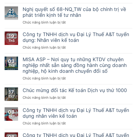
Nghị
Hướng
quyết
dẫn
Nghị quyết số 68-NQ_TW của bộ chính trị về
21
số
thực
phát triển kịnh tế tư nhân
Th5
198/2025/QH15
hiện
ở
Chức năng bình luận bị tắt
Về
một
Nghị
một
số
quyết
Công ty TNHH dịch vụ Đại Lý Thuế A&T tuyển
số
điều
19
số
cơ
của
dụng: Nhân viên kế toán
Th5
68-
chế,
Luật
ở
Chức năng bình luận bị tắt
NQ_TW
chính
Quản
Công
của
sách
lý
ty
MISA ASP – Nơi quy tụ những KTDV chuyên
bộ
đặc
thuế
03
TNHH
chính
nghiệp nhất sẵn sàng đồng hành cùng doanh
biệt
ngày
Th8
dịch
trị
phát
nghiệp, hộ kinh doanh chuyển đổi số
13
vụ
về
triển
tháng
ở
Chức năng bình luận bị tắt
Đại
phát
kinh
6
MISA
Lý
triển
tế
năm
ASP
Thuế
Chúc mừng đối tác Kế toán Dịch vụ thứ 1000
kịnh
tư
2019,
17
–
A&T
tế
nhân
Nghị
Th7
ở
Chức năng bình luận bị tắt
Nơi
tuyển
tư
định
Chúc
quy
dụng:
nhân
số
mừng
Công ty TNHH dịch vụ Đại Lý Thuế A&T tuyển
tụ
Nhân
08
123/2020/NĐ-
đối
những
viên
dụng nhân viên kế toán
Th7
CP
tác
KTDV
kế
ngày
ở
Chức năng bình luận bị tắt
Kế
chuyên
toán
19
Công
toán
nghiệp
tháng
ty
Dịch
Công ty TNHH dịch vụ Đại Lý Thuế A&T tuyển
nhất