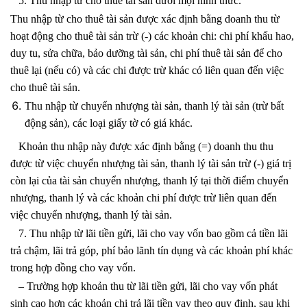
5. Thu nhập từ cho thuê tài sản dưới mọi hình thức.
Thu nhập từ cho thuê tài sản được xác định bằng doanh thu từ
hoạt động cho thuê tài sản trừ (-) các khoản chi: chi phí khấu hao,
duy tu, sửa chữa, bảo dưỡng tài sản, chi phí thuê tài sản để cho
thuê lại (nếu có) và các chi được trừ khác có liên quan đến việc
cho thuê tài sản.
Thu nhập từ chuyển nhượng tài sản, thanh lý tài sản (trừ bất
động sản), các loại giấy tờ có giá khác.
Khoản thu nhập này được xác định bằng (=) doanh thu thu
được từ việc chuyển nhượng tài sản, thanh lý tài sản trừ (-) giá trị
còn lại của tài sản chuyển nhượng, thanh lý tại thời điểm chuyển
nhượng, thanh lý và các khoản chi phí được trừ liên quan đến
việc chuyển nhượng, thanh lý tài sản.
7. Thu nhập từ lãi tiền gửi, lãi cho vay vốn bao gồm cả tiền lãi
trả chậm, lãi trả góp, phí bảo lãnh tín dụng và các khoản phí khác
trong hợp đồng cho vay vốn.
– Trường hợp khoản thu từ lãi tiền gửi, lãi cho vay vốn phát
sinh cao hơn các khoản chi trả lãi tiền vay theo quy định, sau khi