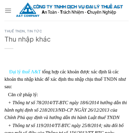
Bỏ
qua
nội
dung
THUẾ TNDN
,
TIN TỨC
Thu nhập khác
Đại lý thuế A&T
tổng hợp các khoản được xác định là các
khoản thu nhập khác để xác định thu nhập chịu thuế TNDN như
sau:
Căn cứ pháp lý:
+
Thông tư số 78/2014/TT-BTC ngày 18/6/2014
hướng dẫn thi
hành nghị định số
218/2013/NĐ-CP NGÀY 26/12/2013 của
Chính Phủ quy định và hướng dẫn thi hành Luật thuế
TNDN
+
Thông tư số 119/2014/TT-BTC ngày 25/8/2014;
sửa đổi bổ
sung một số điều của Thông tư số 156/2013/TT-BTC ngày