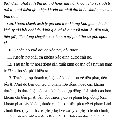
thời điểm phát sinh thu hồi nợ hoặc thu hồi khoản cho vay với tỷ
giá tại thời điểm ghi nhận khoản nợ phải thu hoặc khoản cho vay
ban đầu.
Các khoản chênh lệch tỷ giá nêu trên không bao gồm chênh
lệch tỷ giá hối đoái do đánh giá lại số dư cuối năm là: tiền mặt,
tiền gửi, tiền đang chuyển, các khoản nợ phải thu có gốc ngoại
tệ.
10. Khoản nợ khó đòi đã xóa nay đòi được.
11. Khoản nợ phải trả không xác định được chủ nợ.
12. Thu nhập từ hoạt động sản xuất kinh doanh của những năm
trước bị bỏ sót phát hiện ra.
13. Trường hợp doanh nghiệp có khoản thu về tiền phạt, tiền
bồi thường do bên đối tác vi phạm hợp đồng hoặc các khoản
thưởng do thực hiện tốt cam kết theo hợp đồng phát sinh cao hơn
khoản chi tiền phạt, tiền bồi thường do vi phạm hợp đồng (các
khoản phạt này không thuộc các khoản tiền phạt về vi phạm hành
chính theo quy định của pháp luật về xử lý vi phạm hành chính),
sau khi bù trừ, phần chênh lệch còn lại tính vào thu nhập khác.