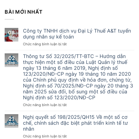
BÀI MỚI NHẤT
Công ty TNHH dịch vụ Đại Lý Thuế A&T tuyển
08
dụng nhân sự kế toán
Th4
ở
Chức năng bình luận bị tắt
Công
ty
Thông tư Số 32/2025/TT-BTC – Hướng dẫn
02
TNHH
thực hiện một số điều của Luật Quản lý thuế
Th6
dịch
ngày 13 tháng 6 năm 2019, Nghị định số
vụ
123/2020/NĐ-CP ngày 19 tháng 10 năm 2020
Đại
của Chính phủ quy định về hóa đơn, chứng từ,
Lý
Nghị định số 70/2025/NĐ-CP ngày 20 tháng 3
Thuế
năm 2025 sửa đổi, bổ sung một số điều của
A&T
Nghị định số 123/2020/NĐ-CP
tuyển
dụng
ở
Chức năng bình luận bị tắt
nhân
Thông
sự
tư
Nghị quyết số 198/2025/QH15 Về một số cơ
kế
21
Số
chế, chính sách đặc biệt phát triển kinh tế tư
toán
Th5
32/2025/TT-
nhân
BTC
ở
Chức năng bình luận bị tắt
–