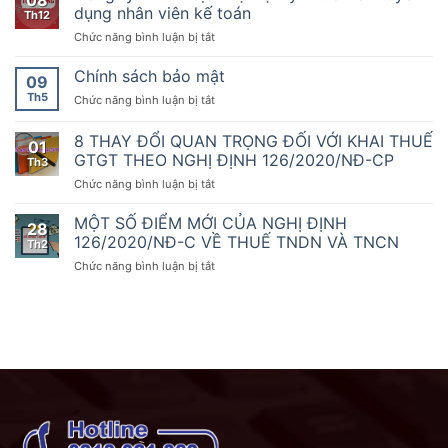
08
10
TNHH
vụ
dụng nhân viên kế toán
sẵn
Th12
năm
dịch
thứ
sàng
2020
ở
Chức năng bình luận bị tắt
vụ
1000
đồng
của
Công
Đại
hành
Chính
ty
Chính sách bảo mật
Lý
09
cùng
phủ
TNHH
Thuế
doanh
Th5
ở
Chức năng bình luận bị tắt
quy
dịch
A&T
nghiệp,
Chính
định
vụ
tuyển
hộ
sách
8 THAY ĐỔI QUAN TRỌNG ĐỐI VỚI KHAI THUẾ
về
Đại
dụng
01
kinh
bảo
hóa
Lý
GTGT THEO NGHỊ ĐỊNH 126/2020/NĐ-CP
nhân
Th3
doanh
mật
đơn,
Thuế
viên
chuyển
ở
Chức năng bình luận bị tắt
chứng
A&T
kế
đổi
8
từ,
tuyển
toán
số
THAY
MỘT SỐ ĐIỂM MỚI CỦA NGHỊ ĐỊNH
Nghị
dụng
28
ĐỔI
126/2020/NĐ-C VỀ THUẾ TNDN VÀ TNCN
định
nhân
Th2
QUAN
số
viên
ở
Chức năng bình luận bị tắt
TRỌNG
70/2025/NĐ-
kế
MỘT
ĐỐI
CP
toán
SỐ
VỚI
ngày
ĐIỂM
KHAI
20
MỚI
THUẾ
tháng
CỦA
GTGT
3
NGHỊ
THEO
năm
ĐỊNH
NGHỊ
2025
126/2020/NĐ-
ĐỊNH
sửa
C
126/2020/NĐ-
đổi,
VỀ
CP
bổ