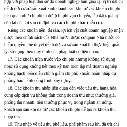
hợp với pháp luật dân sự do doanh nghiệp bàn giao lại vị trí đất cũ
để di dời cơ sở sản xuất kinh doanh sau khi trừ các khoản chi phí
liên quan như chi phí di dời (chi phí vận chuyển, lắp đặt), giá trị
còn lại của tài sản cố định và các chi phí khác (nếu có).
Riêng các khoản tiền, tài sản, lợi ích vật chất doanh nghiệp nhận
được theo chính sách của Nhà nước, được cơ quan Nhà nước có
thẩm quyền phê duyệt để di dời cơ sở sản xuất thì thực hiện quản
lý, sử dụng theo quy định của pháp luật có liên quan.
17. Các khoản trích trước vào chi phí nhưng không sử dụng
hoặc sử dụng không hết theo kỳ hạn trích lập mà doanh nghiệp
không hạch toán điều chỉnh giảm chi phí; khoản hoàn nhập dự
phòng bảo hành công trình xây dựng.
18. Các khoản thu nhập liên quan đến việc tiêu thụ hàng hóa,
cung cấp dịch vụ không tính trong doanh thu như: thưởng giải
phóng tàu nhanh, tiền thưởng phục vụ trong ngành ăn uống,
khách sạn sau khi đã trừ các khoản chi phí để tạo ra khoản thu
nhập đó.
19. Thu nhập về tiêu thụ phế liệu, phế phẩm sau khi đã trừ chi