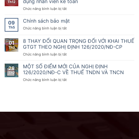
dụng nhân viên kế toán
sẵn
Th12
năm
dịch
thứ
sàng
2020
ở
Chức năng bình luận bị tắt
vụ
1000
đồng
của
Công
Đại
hành
Chính
ty
Chính sách bảo mật
Lý
09
cùng
phủ
TNHH
Thuế
doanh
Th5
ở
Chức năng bình luận bị tắt
quy
dịch
A&T
nghiệp,
Chính
định
vụ
tuyển
hộ
sách
8 THAY ĐỔI QUAN TRỌNG ĐỐI VỚI KHAI THUẾ
về
Đại
dụng
01
kinh
bảo
hóa
Lý
GTGT THEO NGHỊ ĐỊNH 126/2020/NĐ-CP
nhân
Th3
doanh
mật
đơn,
Thuế
viên
chuyển
ở
Chức năng bình luận bị tắt
chứng
A&T
kế
đổi
8
từ,
tuyển
toán
số
THAY
MỘT SỐ ĐIỂM MỚI CỦA NGHỊ ĐỊNH
Nghị
dụng
28
ĐỔI
126/2020/NĐ-C VỀ THUẾ TNDN VÀ TNCN
định
nhân
Th2
QUAN
số
viên
ở
Chức năng bình luận bị tắt
TRỌNG
70/2025/NĐ-
kế
MỘT
ĐỐI
CP
toán
SỐ
VỚI
ngày
ĐIỂM
KHAI
20
MỚI
THUẾ
tháng
CỦA
GTGT
3
NGHỊ
THEO
năm
ĐỊNH
NGHỊ
2025
126/2020/NĐ-
ĐỊNH
sửa
C
126/2020/NĐ-
đổi,
VỀ
CP
bổ
THUẾ