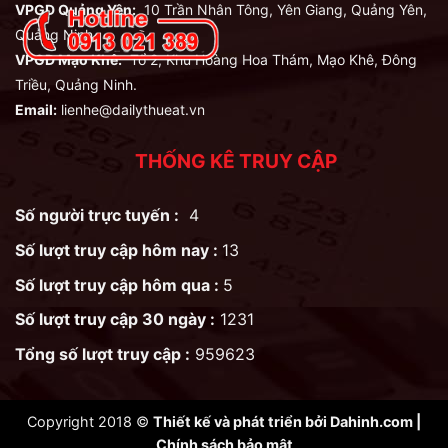
VPGD Quảng Yên:
10 Trần Nhân Tông, Yên Giang, Quảng Yên,
Quảng Ninh.
VPGD Mạo Khê:
Tổ 2, Khu Hoàng Hoa Thám, Mạo Khê, Đông
Triều, Quảng Ninh.
Email:
lienhe@dailythueat.vn
THỐNG KÊ TRUY CẬP
Số người trực tuyến :
4
Số lượt truy cập hôm nay :
13
Số lượt truy cập hôm qua :
5
Số lượt truy cập 30 ngày :
1231
Tổng số lượt truy cập :
959623
Copyright 2018 ©
Thiết kế và phát triển bởi
Dahinh.com
|
Chính sách bảo mật