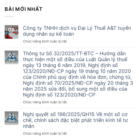
BÀI MỚI NHẤT
Công ty TNHH dịch vụ Đại Lý Thuế A&T tuyển
08
dụng nhân sự kế toán
Th4
ở
Chức năng bình luận bị tắt
Công
ty
Thông tư Số 32/2025/TT-BTC – Hướng dẫn
02
TNHH
thực hiện một số điều của Luật Quản lý thuế
Th6
dịch
ngày 13 tháng 6 năm 2019, Nghị định số
vụ
123/2020/NĐ-CP ngày 19 tháng 10 năm 2020
Đại
của Chính phủ quy định về hóa đơn, chứng từ,
Lý
Nghị định số 70/2025/NĐ-CP ngày 20 tháng 3
Thuế
năm 2025 sửa đổi, bổ sung một số điều của
A&T
Nghị định số 123/2020/NĐ-CP
tuyển
dụng
ở
Chức năng bình luận bị tắt
nhân
Thông
sự
tư
Nghị quyết số 198/2025/QH15 Về một số cơ
kế
21
Số
chế, chính sách đặc biệt phát triển kinh tế tư
toán
Th5
32/2025/TT-
nhân
BTC
ở
Chức năng bình luận bị tắt
–
Nghị
Hướng