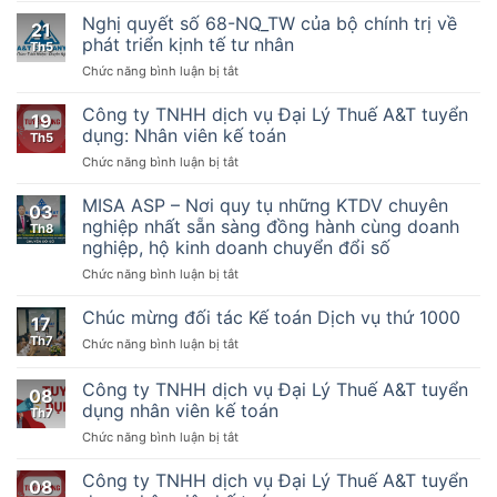
quyết
dẫn
Nghị quyết số 68-NQ_TW của bộ chính trị về
21
số
thực
phát triển kịnh tế tư nhân
Th5
198/2025/QH15
hiện
ở
Chức năng bình luận bị tắt
Về
một
Nghị
một
số
quyết
Công ty TNHH dịch vụ Đại Lý Thuế A&T tuyển
số
điều
19
số
cơ
của
dụng: Nhân viên kế toán
Th5
68-
chế,
Luật
ở
Chức năng bình luận bị tắt
NQ_TW
chính
Quản
Công
của
sách
lý
ty
MISA ASP – Nơi quy tụ những KTDV chuyên
bộ
đặc
thuế
03
TNHH
chính
nghiệp nhất sẵn sàng đồng hành cùng doanh
biệt
ngày
Th8
dịch
trị
phát
nghiệp, hộ kinh doanh chuyển đổi số
13
vụ
về
triển
tháng
ở
Chức năng bình luận bị tắt
Đại
phát
kinh
6
MISA
Lý
triển
tế
năm
ASP
Thuế
Chúc mừng đối tác Kế toán Dịch vụ thứ 1000
kịnh
tư
2019,
17
–
A&T
tế
nhân
Nghị
Th7
ở
Chức năng bình luận bị tắt
Nơi
tuyển
tư
định
Chúc
quy
dụng:
nhân
số
mừng
Công ty TNHH dịch vụ Đại Lý Thuế A&T tuyển
tụ
Nhân
08
123/2020/NĐ-
đối
những
viên
dụng nhân viên kế toán
Th7
CP
tác
KTDV
kế
ngày
ở
Chức năng bình luận bị tắt
Kế
chuyên
toán
19
Công
toán
nghiệp
tháng
ty
Dịch
Công ty TNHH dịch vụ Đại Lý Thuế A&T tuyển
nhất
08
10
TNHH
vụ