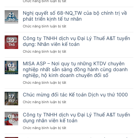
ở
Chức năng bình luận bị tắt
–
Nghị
Hướng
quyết
dẫn
Nghị quyết số 68-NQ_TW của bộ chính trị về
21
số
thực
phát triển kịnh tế tư nhân
Th5
198/2025/QH15
hiện
ở
Chức năng bình luận bị tắt
Về
một
Nghị
một
số
quyết
Công ty TNHH dịch vụ Đại Lý Thuế A&T tuyển
số
điều
19
số
cơ
của
dụng: Nhân viên kế toán
Th5
68-
chế,
Luật
ở
Chức năng bình luận bị tắt
NQ_TW
chính
Quản
Công
của
sách
lý
ty
MISA ASP – Nơi quy tụ những KTDV chuyên
bộ
đặc
thuế
03
TNHH
chính
nghiệp nhất sẵn sàng đồng hành cùng doanh
biệt
ngày
Th8
dịch
trị
phát
nghiệp, hộ kinh doanh chuyển đổi số
13
vụ
về
triển
tháng
ở
Chức năng bình luận bị tắt
Đại
phát
kinh
6
MISA
Lý
triển
tế
năm
ASP
Thuế
Chúc mừng đối tác Kế toán Dịch vụ thứ 1000
kịnh
tư
2019,
17
–
A&T
tế
nhân
Nghị
Th7
ở
Chức năng bình luận bị tắt
Nơi
tuyển
tư
định
Chúc
quy
dụng:
nhân
số
mừng
Công ty TNHH dịch vụ Đại Lý Thuế A&T tuyển
tụ
Nhân
08
123/2020/NĐ-
đối
những
viên
dụng nhân viên kế toán
Th7
CP
tác
KTDV
kế
ngày
ở
Chức năng bình luận bị tắt
Kế
chuyên
toán
19
Công
toán
nghiệp
tháng