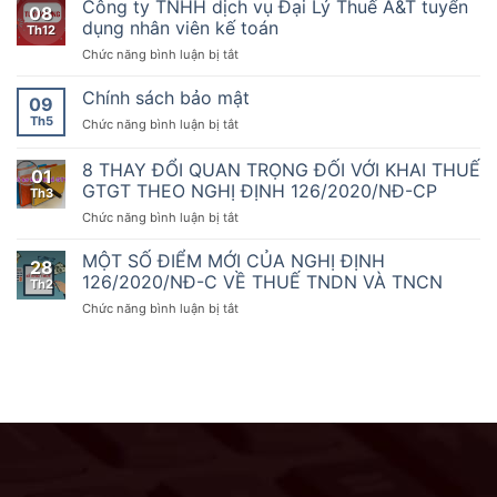
ty
Dịch
Công ty TNHH dịch vụ Đại Lý Thuế A&T tuyển
nhất
08
10
TNHH
vụ
dụng nhân viên kế toán
sẵn
Th12
năm
dịch
thứ
sàng
2020
ở
Chức năng bình luận bị tắt
vụ
1000
đồng
của
Công
Đại
hành
Chính
ty
Chính sách bảo mật
Lý
09
cùng
phủ
TNHH
Thuế
doanh
Th5
ở
Chức năng bình luận bị tắt
quy
dịch
A&T
nghiệp,
Chính
định
vụ
tuyển
hộ
sách
8 THAY ĐỔI QUAN TRỌNG ĐỐI VỚI KHAI THUẾ
về
Đại
dụng
01
kinh
bảo
hóa
Lý
GTGT THEO NGHỊ ĐỊNH 126/2020/NĐ-CP
nhân
Th3
doanh
mật
đơn,
Thuế
viên
chuyển
ở
Chức năng bình luận bị tắt
chứng
A&T
kế
đổi
8
từ,
tuyển
toán
số
THAY
MỘT SỐ ĐIỂM MỚI CỦA NGHỊ ĐỊNH
Nghị
dụng
28
ĐỔI
126/2020/NĐ-C VỀ THUẾ TNDN VÀ TNCN
định
nhân
Th2
QUAN
số
viên
ở
Chức năng bình luận bị tắt
TRỌNG
70/2025/NĐ-
kế
MỘT
ĐỐI
CP
toán
SỐ
VỚI
ngày
ĐIỂM
KHAI
20
MỚI
THUẾ
tháng
CỦA
GTGT
3
NGHỊ
THEO
năm
ĐỊNH
NGHỊ
2025
126/2020/NĐ-
ĐỊNH
sửa
C
126/2020/NĐ-
đổi,
VỀ