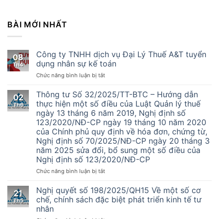
BÀI MỚI NHẤT
Công ty TNHH dịch vụ Đại Lý Thuế A&T tuyển
08
dụng nhân sự kế toán
Th4
ở
Chức năng bình luận bị tắt
Công
ty
Thông tư Số 32/2025/TT-BTC – Hướng dẫn
02
TNHH
thực hiện một số điều của Luật Quản lý thuế
Th6
dịch
ngày 13 tháng 6 năm 2019, Nghị định số
vụ
123/2020/NĐ-CP ngày 19 tháng 10 năm 2020
Đại
của Chính phủ quy định về hóa đơn, chứng từ,
Lý
Nghị định số 70/2025/NĐ-CP ngày 20 tháng 3
Thuế
năm 2025 sửa đổi, bổ sung một số điều của
A&T
Nghị định số 123/2020/NĐ-CP
tuyển
dụng
ở
Chức năng bình luận bị tắt
nhân
Thông
sự
tư
Nghị quyết số 198/2025/QH15 Về một số cơ
kế
21
Số
chế, chính sách đặc biệt phát triển kinh tế tư
toán
Th5
32/2025/TT-
nhân
BTC