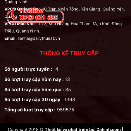
Quảng Ninh.
VPGD Quảng Yên:
10 Trần Nhân Tông, Yên Giang, Quảng Yên,
Quảng Ninh.
VPGD Mạo Khê:
Tổ 2, Khu Hoàng Hoa Thám, Mạo Khê, Đông
Triều, Quảng Ninh.
Email:
lienhe@dailythueat.vn
THỐNG KÊ TRUY CẬP
Số người trực tuyến :
4
Số lượt truy cập hôm nay :
13
Số lượt truy cập hôm qua :
35
Số lượt truy cập 30 ngày :
1393
Tổng số lượt truy cập :
959575
Copyright 2018 ©
Thiết kế và phát triển bởi
Dahinh.com
|