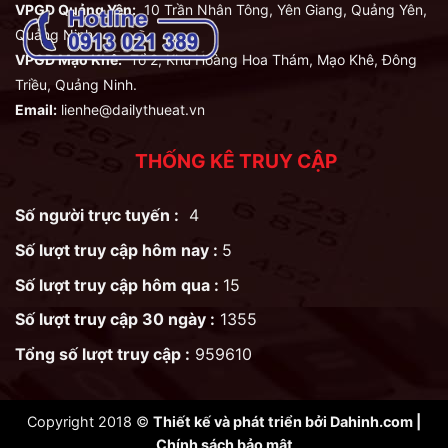
VPGD Quảng Yên:
10 Trần Nhân Tông, Yên Giang, Quảng Yên,
Quảng Ninh.
VPGD Mạo Khê:
Tổ 2, Khu Hoàng Hoa Thám, Mạo Khê, Đông
Triều, Quảng Ninh.
Email:
lienhe@dailythueat.vn
THỐNG KÊ TRUY CẬP
Số người trực tuyến :
4
Số lượt truy cập hôm nay :
5
Số lượt truy cập hôm qua :
15
Số lượt truy cập 30 ngày :
1355
Tổng số lượt truy cập :
959610
Copyright 2018 ©
Thiết kế và phát triển bởi
Dahinh.com
|
Chính sách bảo mật