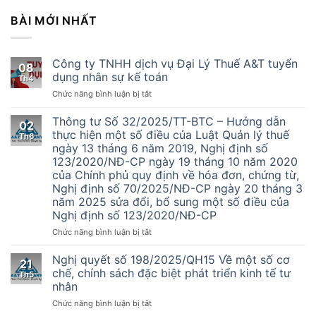
BÀI MỚI NHẤT
Công ty TNHH dịch vụ Đại Lý Thuế A&T tuyển
08
dụng nhân sự kế toán
Th4
ở
Chức năng bình luận bị tắt
Công
ty
Thông tư Số 32/2025/TT-BTC – Hướng dẫn
02
TNHH
thực hiện một số điều của Luật Quản lý thuế
Th6
dịch
ngày 13 tháng 6 năm 2019, Nghị định số
vụ
123/2020/NĐ-CP ngày 19 tháng 10 năm 2020
Đại
của Chính phủ quy định về hóa đơn, chứng từ,
Lý
Nghị định số 70/2025/NĐ-CP ngày 20 tháng 3
Thuế
năm 2025 sửa đổi, bổ sung một số điều của
A&T
Nghị định số 123/2020/NĐ-CP
tuyển
dụng
ở
Chức năng bình luận bị tắt
nhân
Thông
sự
tư
Nghị quyết số 198/2025/QH15 Về một số cơ
kế
21
Số
chế, chính sách đặc biệt phát triển kinh tế tư
toán
Th5
32/2025/TT-
nhân
BTC
ở
Chức năng bình luận bị tắt
–
Nghị
Hướng