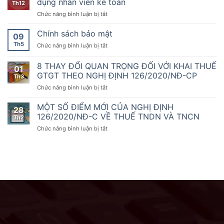
dụng nhân viên kế toán
sẵn
Th12
năm
dịch
thứ
sàng
2020
ở
Chức năng bình luận bị tắt
vụ
1000
đồng
của
Công
Đại
hành
Chính
ty
Chính sách bảo mật
Lý
09
cùng
phủ
TNHH
Thuế
doanh
Th5
ở
Chức năng bình luận bị tắt
quy
dịch
A&T
nghiệp,
Chính
định
vụ
tuyển
hộ
sách
8 THAY ĐỔI QUAN TRỌNG ĐỐI VỚI KHAI THUẾ
về
Đại
dụng
01
kinh
bảo
hóa
Lý
GTGT THEO NGHỊ ĐỊNH 126/2020/NĐ-CP
nhân
Th3
doanh
mật
đơn,
Thuế
viên
chuyển
ở
Chức năng bình luận bị tắt
chứng
A&T
kế
đổi
8
từ,
tuyển
toán
số
THAY
MỘT SỐ ĐIỂM MỚI CỦA NGHỊ ĐỊNH
Nghị
dụng
28
ĐỔI
126/2020/NĐ-C VỀ THUẾ TNDN VÀ TNCN
định
nhân
Th2
QUAN
số
viên
ở
Chức năng bình luận bị tắt
TRỌNG
70/2025/NĐ-
kế
MỘT
ĐỐI
CP
toán
SỐ
VỚI
ngày
ĐIỂM
KHAI
20
MỚI
THUẾ
tháng
CỦA
GTGT
3
NGHỊ
THEO
năm
ĐỊNH
NGHỊ
2025
126/2020/NĐ-
ĐỊNH
sửa
C
126/2020/NĐ-
đổi,
VỀ
CP
bổ
THUẾ