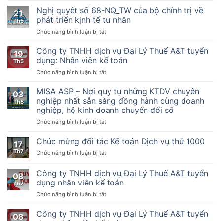
quyết
dẫn
Nghị quyết số 68-NQ_TW của bộ chính trị về
21
số
thực
phát triển kịnh tế tư nhân
Th5
198/2025/QH15
hiện
ở
Chức năng bình luận bị tắt
Về
một
Nghị
một
số
quyết
Công ty TNHH dịch vụ Đại Lý Thuế A&T tuyển
số
điều
19
số
cơ
của
dụng: Nhân viên kế toán
Th5
68-
chế,
Luật
ở
Chức năng bình luận bị tắt
NQ_TW
chính
Quản
Công
của
sách
lý
ty
MISA ASP – Nơi quy tụ những KTDV chuyên
bộ
đặc
thuế
03
TNHH
chính
nghiệp nhất sẵn sàng đồng hành cùng doanh
biệt
ngày
Th8
dịch
trị
phát
nghiệp, hộ kinh doanh chuyển đổi số
13
vụ
về
triển
tháng
ở
Chức năng bình luận bị tắt
Đại
phát
kinh
6
MISA
Lý
triển
tế
năm
ASP
Thuế
Chúc mừng đối tác Kế toán Dịch vụ thứ 1000
kịnh
tư
2019,
17
–
A&T
tế
nhân
Nghị
Th7
ở
Chức năng bình luận bị tắt
Nơi
tuyển
tư
định
Chúc
quy
dụng:
nhân
số
mừng
Công ty TNHH dịch vụ Đại Lý Thuế A&T tuyển
tụ
Nhân
08
123/2020/NĐ-
đối
những
viên
dụng nhân viên kế toán
Th7
CP
tác
KTDV
kế
ngày
ở
Chức năng bình luận bị tắt
Kế
chuyên
toán
19
Công
toán
nghiệp
tháng
ty
Dịch
Công ty TNHH dịch vụ Đại Lý Thuế A&T tuyển
nhất
08
10
TNHH
vụ