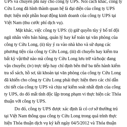
UPS và chuyển phí này cho công ty UPS. Nói cách khác, công ty
Cửu Long đã hình thành quan hệ là đại diện của công ty UPS
thực hiện một phần hoạt động kinh doanh của công ty UPS tại
Việt Nam (thu cước phí dịch vụ).
Mặt khác, việc công ty UPS: (i) giữ quyền tùy ý bố trí đội
ngũ nhân viên bán hàng, quản lý hay kế toán tại văn phòng của
công ty Cửu Long, (ii) tùy ý ra vào nhà kho và sử dụng các
phương tiện của công ty Cửu Long, (iii) di chuyển hay kiểm tra
bất kỳ vật/thứ nào mà công ty Cửu Long lưu trữ và/hoặc đang
vận chuyển; (iv) trực tiếp hay chỉ định bên thứ ba tiến hành kiểm
tra sổ sách, hồ sơ, tài khoản tại văn phòng của công ty Cửu Long
đã khiến cho công ty Cửu Long phải thực hiện theo các chỉ dẫn
chi tiết của công ty UPS và chịu sự kiểm soát nhất định của công
ty UPS, do đó mất tính độc lập trong phạm vi thực hiện các Thỏa
thuận với công ty UPS.
Do đó, công ty UPS được xác định là có cơ sở thường trú
tại Việt Nam thông qua công ty Cửu Long trong quá trình thực
hiện Thỏa thuận dịch vụ ký kết ngày 04/5/2012 và Thỏa thuận