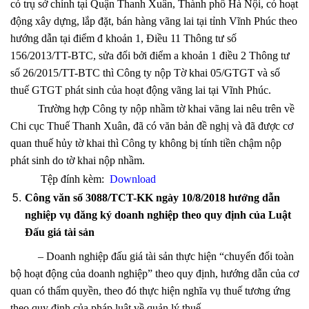
có trụ sở chính tại Quận Thanh Xuân, Thành phố Hà Nội, có hoạt
động xây dựng, lắp đặt, bán hàng vãng lai tại tỉnh Vĩnh Phúc theo
hướng dẫn tại điểm đ khoản 1, Điều 11 Thông tư số
156/2013/TT-BTC, sửa đổi bởi điểm a khoản 1 điều 2 Thông tư
số 26/2015/TT-BTC thì Công ty nộp Tờ khai 05/GTGT và số
thuế GTGT phát sinh của hoạt động vãng lai tại Vĩnh Phúc.
Trường hợp Công ty nộp nhầm tờ khai vãng lai nêu trên về
Chi cục Thuế Thanh Xuân, đã có văn bản đề nghị và đã được cơ
quan thuế hủy tờ khai thì Công ty không bị tính tiền chậm nộp
phát sinh do tờ khai nộp nhầm.
Tệp đính kèm:
Download
Công văn số 3088/TCT-KK ngày 10/8/2018 hướng dẫn
nghiệp vụ đăng ký doanh nghiệp theo quy định của Luật
Đấu giá tài sản
– Doanh nghiệp đấu giá tài sản thực hiện “chuyển đổi toàn
bộ hoạt động của doanh nghiệp” theo quy định, hướng dẫn của cơ
quan có thẩm quyền, theo đó thực hiện nghĩa vụ thuế tương ứng
theo quy định của pháp luật về quản lý thuế.