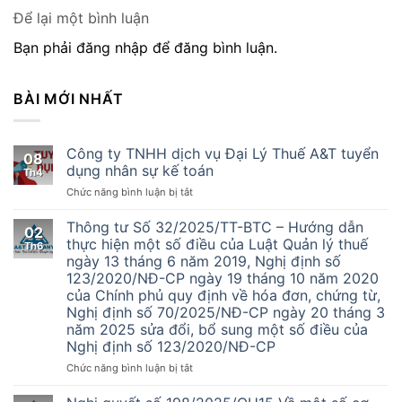
Để lại một bình luận
Bạn phải đăng nhập để đăng bình luận.
BÀI MỚI NHẤT
Công ty TNHH dịch vụ Đại Lý Thuế A&T tuyển
08
dụng nhân sự kế toán
Th4
ở
Chức năng bình luận bị tắt
Công
ty
Thông tư Số 32/2025/TT-BTC – Hướng dẫn
02
TNHH
thực hiện một số điều của Luật Quản lý thuế
Th6
dịch
ngày 13 tháng 6 năm 2019, Nghị định số
vụ
123/2020/NĐ-CP ngày 19 tháng 10 năm 2020
Đại
của Chính phủ quy định về hóa đơn, chứng từ,
Lý
Nghị định số 70/2025/NĐ-CP ngày 20 tháng 3
Thuế
năm 2025 sửa đổi, bổ sung một số điều của
A&T
Nghị định số 123/2020/NĐ-CP
tuyển
dụng
ở
Chức năng bình luận bị tắt
nhân
Thông
sự
tư