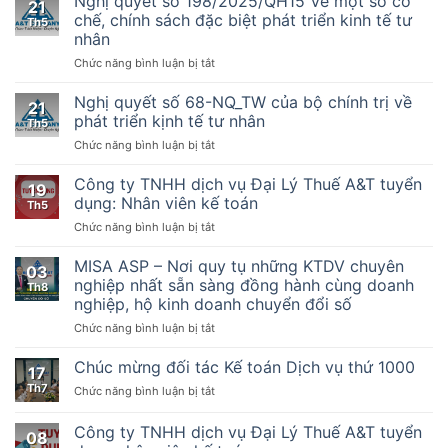
Nghị quyết số 198/2025/QH15 Về một số cơ
kế
21
Số
chế, chính sách đặc biệt phát triển kinh tế tư
toán
Th5
32/2025/TT-
nhân
BTC
ở
Chức năng bình luận bị tắt
–
Nghị
Hướng
quyết
dẫn
Nghị quyết số 68-NQ_TW của bộ chính trị về
21
số
thực
phát triển kịnh tế tư nhân
Th5
198/2025/QH15
hiện
ở
Chức năng bình luận bị tắt
Về
một
Nghị
một
số
quyết
Công ty TNHH dịch vụ Đại Lý Thuế A&T tuyển
số
điều
19
số
cơ
của
dụng: Nhân viên kế toán
Th5
68-
chế,
Luật
ở
Chức năng bình luận bị tắt
NQ_TW
chính
Quản
Công
của
sách
lý
ty
MISA ASP – Nơi quy tụ những KTDV chuyên
bộ
đặc
thuế
03
TNHH
chính
nghiệp nhất sẵn sàng đồng hành cùng doanh
biệt
ngày
Th8
dịch
trị
phát
nghiệp, hộ kinh doanh chuyển đổi số
13
vụ
về
triển
tháng
ở
Chức năng bình luận bị tắt
Đại
phát
kinh
6
MISA
Lý
triển
tế
năm
ASP
Thuế
Chúc mừng đối tác Kế toán Dịch vụ thứ 1000
kịnh
tư
2019,
17
–
A&T
tế
nhân
Nghị
Th7
ở
Chức năng bình luận bị tắt
Nơi
tuyển
tư
định
Chúc
quy
dụng:
nhân
số
mừng
Công ty TNHH dịch vụ Đại Lý Thuế A&T tuyển
tụ
Nhân
08
123/2020/NĐ-
đối
những
viên