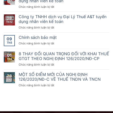
dụng nhân viên kế toán
Th7
CP
tác
KTDV
kế
ngày
ở
Chức năng bình luận bị tắt
Kế
chuyên
toán
19
Công
toán
nghiệp
tháng
ty
Dịch
Công ty TNHH dịch vụ Đại Lý Thuế A&T tuyển
nhất
08
10
TNHH
vụ
dụng nhân viên kế toán
sẵn
Th12
năm
dịch
thứ
sàng
2020
ở
Chức năng bình luận bị tắt
vụ
1000
đồng
của
Công
Đại
hành
Chính
ty
Chính sách bảo mật
Lý
09
cùng
phủ
TNHH
Thuế
doanh
Th5
ở
Chức năng bình luận bị tắt
quy
dịch
A&T
nghiệp,
Chính
định
vụ
tuyển
hộ
sách
8 THAY ĐỔI QUAN TRỌNG ĐỐI VỚI KHAI THUẾ
về
Đại
dụng
01
kinh
bảo
hóa
Lý
GTGT THEO NGHỊ ĐỊNH 126/2020/NĐ-CP
nhân
Th3
doanh
mật
đơn,
Thuế
viên
chuyển
ở
Chức năng bình luận bị tắt
chứng
A&T
kế
đổi
8
từ,
tuyển
toán
số
THAY
MỘT SỐ ĐIỂM MỚI CỦA NGHỊ ĐỊNH
Nghị
dụng
28
ĐỔI
126/2020/NĐ-C VỀ THUẾ TNDN VÀ TNCN
định
nhân
Th2
QUAN
số
viên
ở
Chức năng bình luận bị tắt
TRỌNG
70/2025/NĐ-
kế
MỘT
ĐỐI
CP
toán
SỐ
VỚI
ngày
ĐIỂM
KHAI
20
MỚI
THUẾ
tháng
CỦA
GTGT
3
NGHỊ
THEO