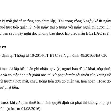
bị mất (kể cả trường hợp chưa lập). Thì trong vòng 5 ngày kể từ ngày
ế trực tiếp quản lý. Nếu ngày thứ 5 trùng với ngày nghỉ, thì được lùi 
ầu tiên sau ngày nghỉ đó. Thông báo được lập theo mẫu BC21/AC
(trên
 ra
y định tại Thông tư 10/2014/TT-BTC và Nghị định 49/2016/NĐ-CP.
 mua đã lập biên bản ghi nhận sự việc, người bán đã kê khai, nộp thuế
à có một tình tiết giảm nhẹ thì xử phạt ở mức tối thiểu của khung tiề
 Trừ trường hợp mất, cháy, hỏng hóa đơn do thiên tai, hỏa hoạn. Hoặc do
xử phạt tiền.
trước khi cơ quan thuế ban hành quyết định xử phạt thì không bị phạt t
ó hiệu lực từ 01/08/2016)