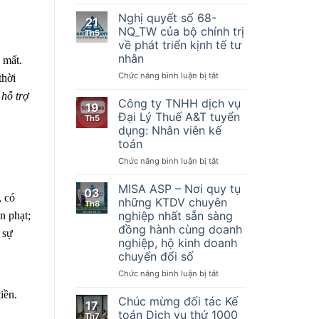
Nghị
hiện
quyết
Nghị quyết số 68-
21
một
số
NQ_TW của bộ chính trị
Th5
số
198/2025/QH15
về phát triển kịnh tế tư
điều
Về
nhân
 mất.
của
một
Luật
số
ở
Chức năng bình luận bị tắt
thời
Quản
cơ
Nghị
 hỗ trợ
lý
chế,
quyết
Công ty TNHH dịch vụ
19
thuế
chính
số
Đại Lý Thuế A&T tuyển
Th5
ngày
sách
68-
dụng: Nhân viên kế
13
đặc
NQ_TW
toán
tháng
biệt
của
6
phát
bộ
ở
Chức năng bình luận bị tắt
năm
triển
chính
Công
2019,
kinh
trị
ty
MISA ASP – Nơi quy tụ
03
Nghị
tế
về
TNHH
, có
những KTDV chuyên
Th8
định
tư
phát
dịch
nghiệp nhất sẵn sàng
n phạt;
số
nhân
triển
vụ
đồng hành cùng doanh
123/2020/NĐ-
kịnh
 sự
Đại
nghiệp, hộ kinh doanh
CP
tế
Lý
ngày
chuyển đổi số
tư
Thuế
19
nhân
A&T
ở
Chức năng bình luận bị tắt
tháng
tuyển
MISA
10
dụng:
iền.
ASP
Chúc mừng đối tác Kế
năm
17
Nhân
–
toán Dịch vụ thứ 1000
2020
Th7
viên