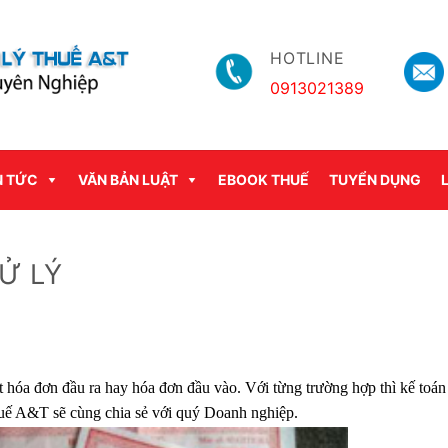
HOTLINE
0913021389
N TỨC
VĂN BẢN LUẬT
EBOOK THUẾ
TUYỂN DỤNG
Ử LÝ
t hóa đơn đầu ra hay hóa đơn đầu vào. Với từng trường hợp thì kế toán
thuế A&T sẽ cùng chia sẻ với quý Doanh nghiệp.