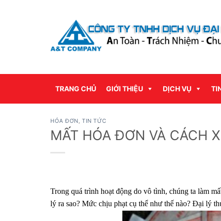
Bỏ
qua
nội
dung
TRANG CHỦ
GIỚI THIỆU
DỊCH VỤ
TI
HÓA ĐƠN
,
TIN TỨC
MẤT HÓA ĐƠN VÀ CÁCH X
Trong quá trình hoạt động do vô tình, chúng ta làm mấ
lý ra sao? Mức chịu phạt cụ thể như thế nào? Đại lý 