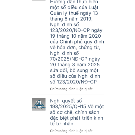
Hướng dẫn thực hiện
vụ
một số điều của Luật
Đại
Quản lý thuế ngày 13
Lý
tháng 6 năm 2019,
Thuế
Nghị định số
A&T
123/2020/NĐ-CP ngày
tuyển
dụng
19 tháng 10 năm 2020
nhân
của Chính phủ quy định
sự
về hóa đơn, chứng từ,
kế
Nghị định số
toán
70/2025/NĐ-CP ngày
20 tháng 3 năm 2025
sửa đổi, bổ sung một
số điều của Nghị định
số 123/2020/NĐ-CP
ở
Chức năng bình luận bị tắt
Thông
tư
Nghị quyết số
21
Số
198/2025/QH15 Về một
Th5
32/2025/TT-
số cơ chế, chính sách
BTC
đặc biệt phát triển kinh
–
tế tư nhân
Hướng
dẫn
ở
Chức năng bình luận bị tắt
thực