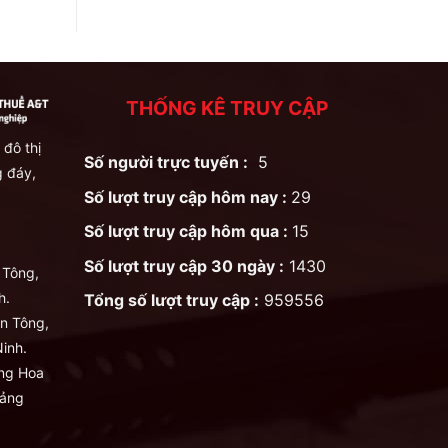
THỐNG KÊ TRUY CẬP
 đô thị
Số người trực tuyến :
5
 đáy,
Số lượt truy cập hôm nay :
29
Số lượt truy cập hôm qua :
15
Số lượt truy cập 30 ngày :
1430
 Tông,
h.
Tổng số lượt truy cập :
959556
n Tông,
inh.
ng Hoa
uảng