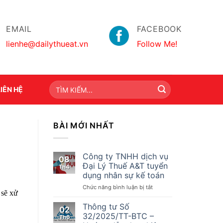
EMAIL
FACEBOOK
lienhe@dailythueat.vn
Follow Me!
LIÊN HỆ
BÀI MỚI NHẤT
Công ty TNHH dịch vụ
08
Đại Lý Thuế A&T tuyển
Th4
dụng nhân sự kế toán
ở
Chức năng bình luận bị tắt
 sẽ xử
Công
ty
Thông tư Số
02
TNHH
32/2025/TT-BTC –
Th6
dịch