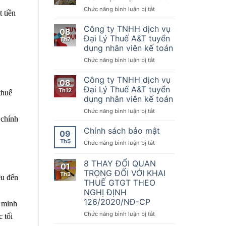
Nơi
của
kế
ở
Chức năng bình luận bị tắt
quy
 tiền
Chính
toán
Chúc
tụ
phủ
mừng
Công ty TNHH dịch vụ
những
08
quy
đối
KTDV
Đại Lý Thuế A&T tuyển
Th7
định
tác
chuyên
dụng nhân viên kế toán
về
Kế
nghiệp
hóa
ở
Chức năng bình luận bị tắt
toán
nhất
đơn,
Công
Dịch
sẵn
chứng
ty
vụ
Công ty TNHH dịch vụ
sàng
08
từ,
TNHH
thứ
đồng
Đại Lý Thuế A&T tuyển
Th12
Nghị
thuế
dịch
1000
hành
dụng nhân viên kế toán
định
vụ
cùng
số
ở
Chức năng bình luận bị tắt
Đại
doanh
70/2025/NĐ-
 chính
Công
Lý
nghiệp,
CP
ty
Thuế
Chính sách bảo mật
hộ
09
ngày
TNHH
A&T
kinh
Th5
20
ở
Chức năng bình luận bị tắt
dịch
tuyển
doanh
tháng
Chính
vụ
dụng
chuyển
3
sách
8 THAY ĐỔI QUAN
Đại
nhân
đổi
01
năm
bảo
Lý
viên
TRỌNG ĐỐI VỚI KHAI
số
Th3
2025
mật
ệu đến
Thuế
kế
THUẾ GTGT THEO
sửa
A&T
toán
NGHỊ ĐỊNH
đổi,
tuyển
126/2020/NĐ-CP
bổ
g minh
dụng
sung
nhân
ở
Chức năng bình luận bị tắt
 tối
một
viên
8