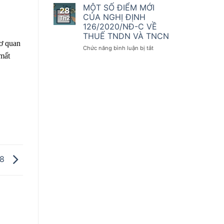
số
kế
THAY
MỘT SỐ ĐIỂM MỚI
28
điều
toán
ĐỔI
CỦA NGHỊ ĐỊNH
Th2
của
QUAN
126/2020/NĐ-C VỀ
Nghị
TRỌNG
THUẾ TNDN VÀ TNCN
định
ĐỐI
cơ quan
số
VỚI
ở
Chức năng bình luận bị tắt
123/2020/NĐ-
 mất
KHAI
MỘT
CP
THUẾ
SỐ
GTGT
ĐIỂM
THEO
MỚI
NGHỊ
CỦA
ĐỊNH
NGHỊ
126/2020/NĐ-
ĐỊNH
CP
126/2020/NĐ-
C
VỀ
THUẾ
TNDN
18
VÀ
TNCN