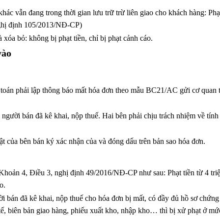
ác vẫn đang trong thời gian lưu trữ trừ liên giao cho khách hàng: Phạt
nghị định 105/2013/NĐ-CP)
xóa bỏ: không bị phạt tiền, chỉ bị phạt cảnh cáo.
vào
 toán phải lập thông báo mất hóa đơn theo mẫu BC21/AC gửi cơ quan 
người bán đã kê khai, nộp thuế. Hai bên phải chịu trách nhiệm về tính
luật của bên bán ký xác nhận của và đóng dấu trên bản sao hóa đơn.
hoản 4, Điều 3, nghị định 49/2016/NĐ-CP như sau: Phạt tiền từ 4 tri
o.
i bán đã kê khai, nộp thuế cho hóa đơn bị mất, có đầy đủ hồ sơ chứn
ế, biên bản giao hàng, phiếu xuất kho, nhập kho… thì bị xử phạt ở mức