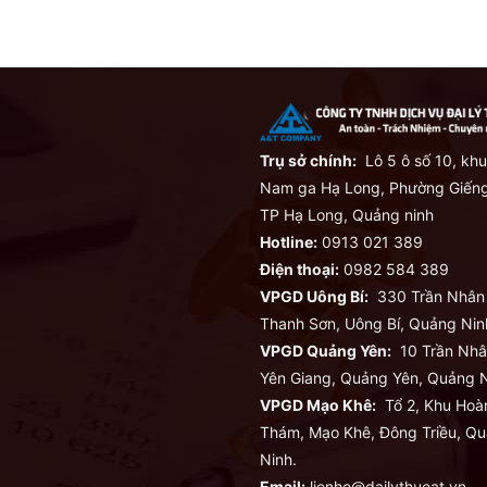
Trụ sở chính:
Lô 5 ô số 10, khu
Nam ga Hạ Long, Phường Giếng
TP Hạ Long, Quảng ninh
Hotline:
0913 021 389
Điện thoại:
0982 584 389
VPGD Uông Bí:
330 Trần Nhân
Thanh Sơn, Uông Bí, Quảng Nin
VPGD Quảng Yên:
10 Trần Nhâ
Yên Giang, Quảng Yên, Quảng N
VPGD Mạo Khê:
Tổ 2, Khu Hoà
Thám, Mạo Khê, Đông Triều, Q
Ninh.
Email:
lienhe@dailythueat.vn