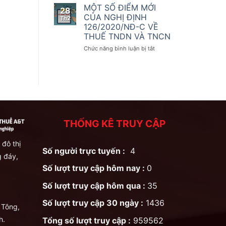
số
kế
THAY
MỘT SỐ ĐIỂM MỚI
28
điều
toán
ĐỔI
CỦA NGHỊ ĐỊNH
Th2
của
QUAN
126/2020/NĐ-C VỀ
Nghị
TRỌNG
THUẾ TNDN VÀ TNCN
định
ĐỐI
số
VỚI
ở
Chức năng bình luận bị tắt
123/2020/NĐ-
KHAI
MỘT
CP
THUẾ
SỐ
GTGT
ĐIỂM
THEO
MỚI
NGHỊ
CỦA
ĐỊNH
NGHỊ
126/2020/NĐ-
ĐỊNH
CP
126/2020/NĐ-
THỐNG KÊ TRUY CẬP
C
VỀ
THUẾ
 đô thị
Số người trực tuyến :
4
TNDN
 đáy,
VÀ
Số lượt truy cập hôm nay :
0
TNCN
Số lượt truy cập hôm qua :
35
Số lượt truy cập 30 ngày :
1436
 Tông,
h.
Tổng số lượt truy cập :
959562