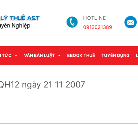
HOTLINE
0913021389
N TỨC
VĂN BẢN LUẬT
EBOOK THUẾ
TUYỂN DỤNG
QH12 ngày 21 11 2007