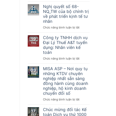
Nghị
hiện
quyết
Nghị quyết số 68-
21
một
số
NQ_TW của bộ chính trị
Th5
số
198/2025/QH15
về phát triển kịnh tế tư
điều
Về
nhân
của
một
Luật
số
ở
Chức năng bình luận bị tắt
Quản
cơ
Nghị
lý
chế,
quyết
Công ty TNHH dịch vụ
19
thuế
chính
số
Đại Lý Thuế A&T tuyển
Th5
ngày
sách
68-
dụng: Nhân viên kế
13
đặc
NQ_TW
toán
tháng
biệt
của
6
phát
bộ
ở
Chức năng bình luận bị tắt
năm
triển
chính
Công
2019,
kinh
trị
ty
MISA ASP – Nơi quy tụ
03
Nghị
tế
về
TNHH
những KTDV chuyên
Th8
định
tư
phát
dịch
nghiệp nhất sẵn sàng
số
nhân
triển
vụ
đồng hành cùng doanh
123/2020/NĐ-
kịnh
Đại
nghiệp, hộ kinh doanh
CP
tế
Lý
ngày
chuyển đổi số
tư
Thuế
19
nhân
A&T
ở
Chức năng bình luận bị tắt
tháng
tuyển
MISA
10
dụng:
ASP
Chúc mừng đối tác Kế
năm
17
Nhân
–
toán Dịch vụ thứ 1000
2020
Th7
viên