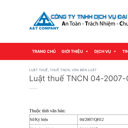
Bỏ
qua
nội
dung
TRANG CHỦ
GIỚI THIỆU
DỊCH VỤ
TI
LUẬT THUẾ
,
THUẾ TNCN
,
VĂN BẢN LUẬT
Luật thuế TNCN 04-2007-
Thuộc tính văn bản:
Số/Ký hiệu
04/2007/QH12