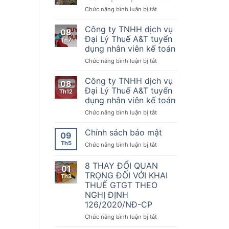
Nơi
của
kế
ở
Chức năng bình luận bị tắt
quy
Chính
toán
Chúc
tụ
phủ
mừng
Công ty TNHH dịch vụ
những
08
quy
đối
KTDV
Đại Lý Thuế A&T tuyển
Th7
định
tác
chuyên
dụng nhân viên kế toán
về
Kế
nghiệp
hóa
ở
Chức năng bình luận bị tắt
toán
nhất
đơn,
Công
Dịch
sẵn
chứng
ty
vụ
Công ty TNHH dịch vụ
sàng
08
từ,
TNHH
thứ
đồng
Đại Lý Thuế A&T tuyển
Th12
Nghị
dịch
1000
hành
dụng nhân viên kế toán
định
vụ
cùng
số
ở
Chức năng bình luận bị tắt
Đại
doanh
70/2025/NĐ-
Công
Lý
nghiệp,
CP
ty
Thuế
Chính sách bảo mật
hộ
09
ngày
TNHH
A&T
kinh
Th5
20
ở
Chức năng bình luận bị tắt
dịch
tuyển
doanh
tháng
Chính
vụ
dụng
chuyển
3
sách
8 THAY ĐỔI QUAN
Đại
nhân
đổi
01
năm
bảo
Lý
viên
TRỌNG ĐỐI VỚI KHAI
số
Th3
2025
mật
Thuế
kế
THUẾ GTGT THEO
sửa
A&T
toán
NGHỊ ĐỊNH
đổi,
tuyển
126/2020/NĐ-CP
bổ
dụng
sung
nhân
ở
Chức năng bình luận bị tắt
một
viên
8