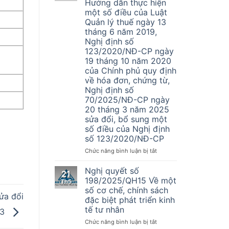
Hướng dẫn thực hiện
vụ
một số điều của Luật
Đại
Quản lý thuế ngày 13
Lý
tháng 6 năm 2019,
Thuế
Nghị định số
A&T
123/2020/NĐ-CP ngày
tuyển
dụng
19 tháng 10 năm 2020
nhân
của Chính phủ quy định
sự
về hóa đơn, chứng từ,
kế
Nghị định số
toán
70/2025/NĐ-CP ngày
20 tháng 3 năm 2025
sửa đổi, bổ sung một
số điều của Nghị định
số 123/2020/NĐ-CP
ở
Chức năng bình luận bị tắt
Thông
tư
Nghị quyết số
21
Số
198/2025/QH15 Về một
Th5
32/2025/TT-
số cơ chế, chính sách
BTC
ửa đổi
đặc biệt phát triển kinh
–
tế tư nhân
13
Hướng
dẫn
ở
Chức năng bình luận bị tắt
thực