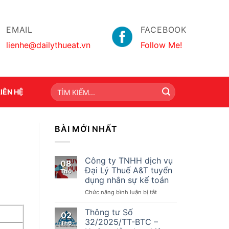
EMAIL
FACEBOOK
lienhe@dailythueat.vn
Follow Me!
LIÊN HỆ
BÀI MỚI NHẤT
Công ty TNHH dịch vụ
08
Đại Lý Thuế A&T tuyển
Th4
dụng nhân sự kế toán
ở
Chức năng bình luận bị tắt
Công
ty
Thông tư Số
02
TNHH
32/2025/TT-BTC –
Th6
dịch