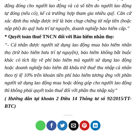
động đóng cho người lao động và cả số tiền do người lao động
tự đóng (nếu có), kể cả trường hợp tham gia nhiều quỹ. Căn cứ
xác định thu nhập được trừ là bản chụp chứng từ nộp tiền (hoặc
nộp phí) do quỹ hưu trí tự nguyện, doanh nghiệp bảo hiểm cấp.”
* Quyết toán thuế TNCN đối với Bảo hiểm nhân thọ:
“- Cá nhân được người sử dụng lao động mua bảo hiểm nhân
thọ (trừ bảo hiểm hưu trí tự nguyện), bảo hiểm không bắt buộc
khác có tích lũy về phí bảo hiểm mà người sử dụng lao động
hoặc doanh nghiệp bảo hiểm đã khấu trừ thuế thu nhập cá nhân
theo tỷ lệ 10% trên khoản tiền phí bảo hiểm tương ứng với phần
người sử dụng lao động mua hoặc đóng góp cho người lao động
thì không phải quyết toán thuế đối với phần thu nhập này”
( Hướng dẫn tại khoản 2 Điều 14 Thông tư số 92/2015/TT-
BTC)