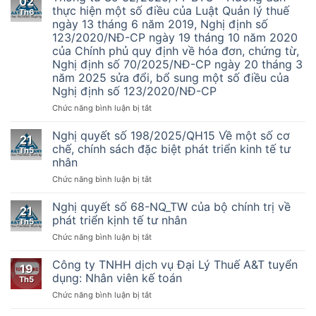
02
TNHH
thực hiện một số điều của Luật Quản lý thuế
Th6
dịch
ngày 13 tháng 6 năm 2019, Nghị định số
vụ
123/2020/NĐ-CP ngày 19 tháng 10 năm 2020
Đại
của Chính phủ quy định về hóa đơn, chứng từ,
Lý
Nghị định số 70/2025/NĐ-CP ngày 20 tháng 3
Thuế
năm 2025 sửa đổi, bổ sung một số điều của
A&T
Nghị định số 123/2020/NĐ-CP
tuyển
dụng
ở
Chức năng bình luận bị tắt
nhân
Thông
sự
tư
Nghị quyết số 198/2025/QH15 Về một số cơ
kế
21
Số
chế, chính sách đặc biệt phát triển kinh tế tư
toán
Th5
32/2025/TT-
nhân
BTC
ở
Chức năng bình luận bị tắt
–
Nghị
Hướng
quyết
dẫn
Nghị quyết số 68-NQ_TW của bộ chính trị về
21
số
thực
phát triển kịnh tế tư nhân
Th5
198/2025/QH15
hiện
ở
Chức năng bình luận bị tắt
Về
một
Nghị
một
số
quyết
Công ty TNHH dịch vụ Đại Lý Thuế A&T tuyển
số
điều
19
số
cơ
của
dụng: Nhân viên kế toán
Th5
68-
chế,
Luật
ở
Chức năng bình luận bị tắt
NQ_TW
chính
Quản
Công
của
sách
lý