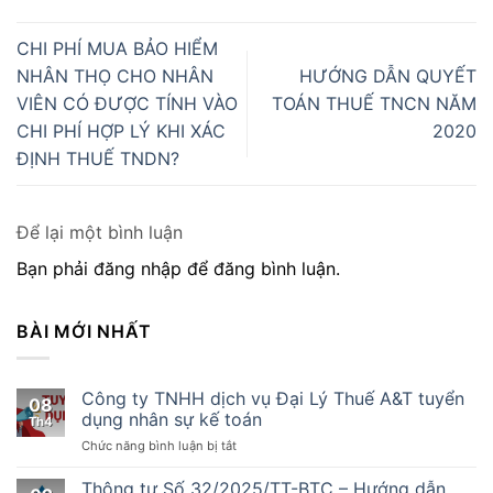
CHI PHÍ MUA BẢO HIỂM
NHÂN THỌ CHO NHÂN
HƯỚNG DẪN QUYẾT
VIÊN CÓ ĐƯỢC TÍNH VÀO
TOÁN THUẾ TNCN NĂM
CHI PHÍ HỢP LÝ KHI XÁC
2020
ĐỊNH THUẾ TNDN?
Để lại một bình luận
Bạn phải đăng nhập để đăng bình luận.
BÀI MỚI NHẤT
Công ty TNHH dịch vụ Đại Lý Thuế A&T tuyển
08
dụng nhân sự kế toán
Th4
ở
Chức năng bình luận bị tắt
Công
ty
Thông tư Số 32/2025/TT-BTC – Hướng dẫn