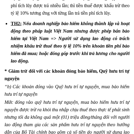
phí tích lũy được trả nhiều lần; thì tiền thuế được khấu trừ theo
tỷ lệ 10% tương ứng với từng lần trả tiền phí tích lũy.
TH2:
Nếu doanh nghiệp bảo hiểm không thành lập và hoạt
động theo pháp luật Việt Nam nhưng được phép bán bảo
hiểm tại Việt Nam => Người sử dụng lao động có trách
nhiệm khấu trừ thuế theo tỷ lệ 10% trên khoản tiền phí bảo
hiểm đã mua; hoặc đóng góp trước khi trả lương cho người
lao động.
* Giảm trừ đối với các khoản đóng bảo hiểm, Quỹ hưu trí tự
nguyện
“b) Các khoản đóng vào Quỹ hưu trí tự nguyện, mua bảo hiểm
hưu trí tự nguyện
Mức đóng vào quỹ hưu trí tự nguyện, mua bảo hiểm hưu trí tự
nguyện được trừ ra khỏi thu nhập chịu thuế theo thực tế phát sinh
nhưng tối đa không quá một (01) triệu đồng/tháng đối với người
lao động tham gia các sản phẩm hưu trí tự nguyện theo hướng
dẫn của Bộ Tài chính bao gồm cả số tiền do người sử dụng lao