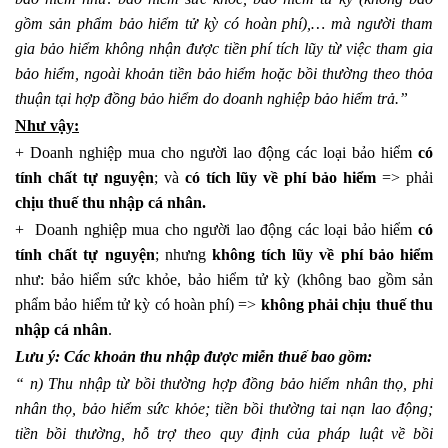
gồm sản phẩm bảo hiểm tử kỳ có hoàn phí),… mà người tham
gia bảo hiểm không nhận được tiền phí tích lũy từ việc tham gia
bảo hiểm, ngoài khoản tiền bảo hiểm hoặc bồi thường theo thỏa
thuận tại hợp đồng bảo hiểm do doanh nghiệp bảo hiểm trả.”
Như vậy:
+ Doanh nghiệp mua cho người lao động các loại bảo hiểm
có
tính chất tự nguyện
; và
có tích lũy về phí bảo hiểm
=> phải
chịu thuế thu nhập cá nhân.
+ Doanh nghiệp mua cho người lao động các loại bảo hiểm
có
tính chất tự nguyện
; nhưng
không tích lũy về phí bảo hiểm
như: bảo hiểm sức khỏe, bảo hiểm tử kỳ (không bao gồm sản
phẩm bảo hiểm tử kỳ có hoàn phí) =>
không phải chịu thuế thu
nhập cá nhân
.
Lưu ý: Các khoản thu nhập được miễn thuế bao gồm:
“ n) Thu nhập từ bồi thường hợp đồng bảo hiểm nhân thọ, phi
nhân thọ, bảo hiểm sức khỏe; tiền bồi thường tai nạn lao động;
tiền bồi thường, hỗ trợ theo quy định của pháp luật về bồi