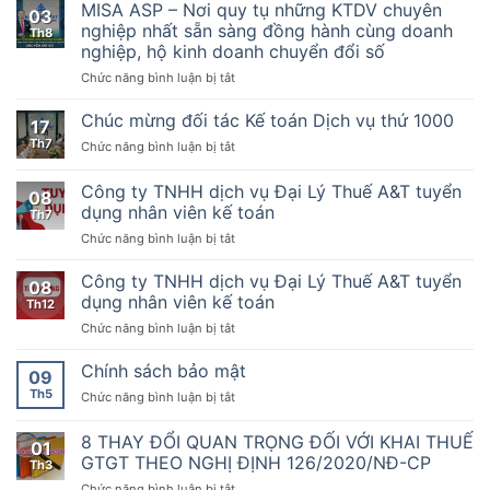
ty
MISA ASP – Nơi quy tụ những KTDV chuyên
bộ
đặc
thuế
03
TNHH
chính
nghiệp nhất sẵn sàng đồng hành cùng doanh
biệt
ngày
Th8
dịch
trị
phát
nghiệp, hộ kinh doanh chuyển đổi số
13
vụ
về
triển
tháng
ở
Chức năng bình luận bị tắt
Đại
phát
kinh
6
MISA
Lý
triển
tế
năm
ASP
Thuế
Chúc mừng đối tác Kế toán Dịch vụ thứ 1000
kịnh
tư
2019,
17
–
A&T
tế
nhân
Nghị
Th7
ở
Chức năng bình luận bị tắt
Nơi
tuyển
tư
định
Chúc
quy
dụng:
nhân
số
mừng
Công ty TNHH dịch vụ Đại Lý Thuế A&T tuyển
tụ
Nhân
08
123/2020/NĐ-
đối
những
viên
dụng nhân viên kế toán
Th7
CP
tác
KTDV
kế
ngày
ở
Chức năng bình luận bị tắt
Kế
chuyên
toán
19
Công
toán
nghiệp
tháng
ty
Dịch
Công ty TNHH dịch vụ Đại Lý Thuế A&T tuyển
nhất
08
10
TNHH
vụ
dụng nhân viên kế toán
sẵn
Th12
năm
dịch
thứ
sàng
2020
ở
Chức năng bình luận bị tắt
vụ
1000
đồng
của
Công
Đại
hành
Chính
ty
Chính sách bảo mật
Lý
09
cùng
phủ
TNHH
Thuế
doanh
Th5
ở
Chức năng bình luận bị tắt
quy
dịch
A&T
nghiệp,
Chính
định
vụ
tuyển
hộ
sách
8 THAY ĐỔI QUAN TRỌNG ĐỐI VỚI KHAI THUẾ
về
Đại
dụng
01
kinh
bảo
hóa
Lý
GTGT THEO NGHỊ ĐỊNH 126/2020/NĐ-CP
nhân
Th3
doanh
mật
đơn,
Thuế
viên
chuyển
ở
Chức năng bình luận bị tắt