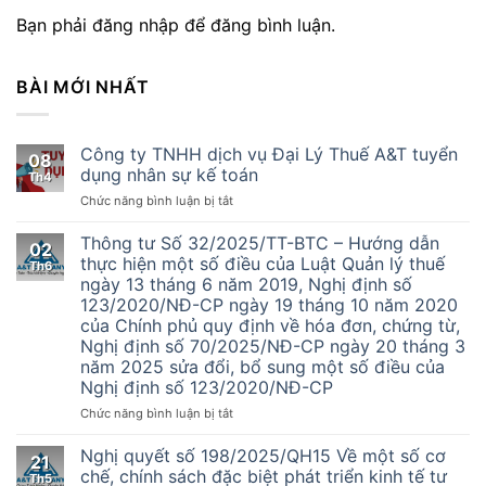
Bạn phải đăng nhập để đăng bình luận.
BÀI MỚI NHẤT
Công ty TNHH dịch vụ Đại Lý Thuế A&T tuyển
08
dụng nhân sự kế toán
Th4
ở
Chức năng bình luận bị tắt
Công
ty
Thông tư Số 32/2025/TT-BTC – Hướng dẫn
02
TNHH
thực hiện một số điều của Luật Quản lý thuế
Th6
dịch
ngày 13 tháng 6 năm 2019, Nghị định số
vụ
123/2020/NĐ-CP ngày 19 tháng 10 năm 2020
Đại
của Chính phủ quy định về hóa đơn, chứng từ,
Lý
Nghị định số 70/2025/NĐ-CP ngày 20 tháng 3
Thuế
năm 2025 sửa đổi, bổ sung một số điều của
A&T
Nghị định số 123/2020/NĐ-CP
tuyển
dụng
ở
Chức năng bình luận bị tắt
nhân
Thông
sự
tư
Nghị quyết số 198/2025/QH15 Về một số cơ
kế
21
Số
chế, chính sách đặc biệt phát triển kinh tế tư
toán
Th5
32/2025/TT-