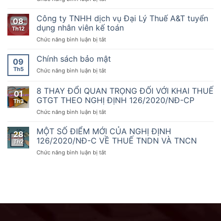
chuyên
toán
19
Công
toán
nghiệp
tháng
ty
Dịch
Công ty TNHH dịch vụ Đại Lý Thuế A&T tuyển
nhất
08
10
TNHH
vụ
dụng nhân viên kế toán
sẵn
Th12
năm
dịch
thứ
sàng
2020
ở
Chức năng bình luận bị tắt
vụ
1000
đồng
của
Công
Đại
hành
Chính
ty
Chính sách bảo mật
Lý
09
cùng
phủ
TNHH
Thuế
doanh
Th5
ở
Chức năng bình luận bị tắt
quy
dịch
A&T
nghiệp,
Chính
định
vụ
tuyển
hộ
sách
8 THAY ĐỔI QUAN TRỌNG ĐỐI VỚI KHAI THUẾ
về
Đại
dụng
01
kinh
bảo
hóa
Lý
GTGT THEO NGHỊ ĐỊNH 126/2020/NĐ-CP
nhân
Th3
doanh
mật
đơn,
Thuế
viên
chuyển
ở
Chức năng bình luận bị tắt
chứng
A&T
kế
đổi
8
từ,
tuyển
toán
số
THAY
MỘT SỐ ĐIỂM MỚI CỦA NGHỊ ĐỊNH
Nghị
dụng
28
ĐỔI
126/2020/NĐ-C VỀ THUẾ TNDN VÀ TNCN
định
nhân
Th2
QUAN
số
viên
ở
Chức năng bình luận bị tắt
TRỌNG
70/2025/NĐ-
kế
MỘT
ĐỐI
CP
toán
SỐ
VỚI
ngày
ĐIỂM
KHAI
20
MỚI
THUẾ
tháng
CỦA
GTGT
3
NGHỊ
THEO
năm
ĐỊNH
NGHỊ
2025
126/2020/NĐ-
ĐỊNH