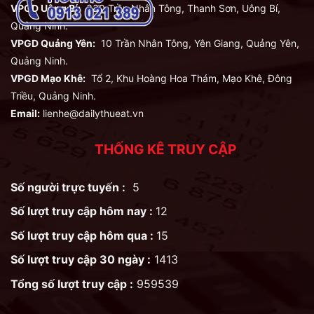
VPGD Uông Bí:
330 Trần Nhân Tông, Thanh Sơn, Uông Bí,
Quảng Ninh.
VPGD Quảng Yên:
10 Trần Nhân Tông, Yên Giang, Quảng Yên,
Quảng Ninh.
VPGD Mạo Khê:
Tổ 2, Khu Hoàng Hoa Thám, Mạo Khê, Đông
Triều, Quảng Ninh.
Email:
lienhe@dailythueat.vn
THỐNG KÊ TRUY CẬP
Số người trực tuyến :
5
Số lượt truy cập hôm nay :
12
Số lượt truy cập hôm qua :
15
Số lượt truy cập 30 ngày :
1413
Tổng số lượt truy cập :
959539