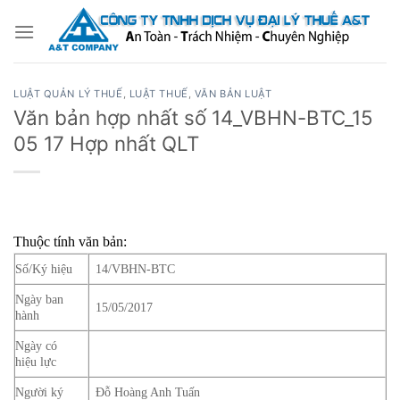
Bỏ
qua
nội
dung
LUẬT QUẢN LÝ THUẾ
,
LUẬT THUẾ
,
VĂN BẢN LUẬT
Văn bản hợp nhất số 14_VBHN-BTC_15
05 17 Hợp nhất QLT
Thuộc tính văn bản:
Số/Ký hiệu
14/VBHN-BTC
Ngày ban
15/05/2017
hành
Ngày có
hiệu lực
Người ký
Đỗ Hoàng Anh Tuấn