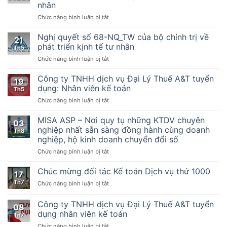
nhân
BTC
ở
Chức năng bình luận bị tắt
–
Nghị
Hướng
quyết
dẫn
Nghị quyết số 68-NQ_TW của bộ chính trị về
21
số
thực
phát triển kịnh tế tư nhân
Th5
198/2025/QH15
hiện
ở
Chức năng bình luận bị tắt
Về
một
Nghị
một
số
quyết
Công ty TNHH dịch vụ Đại Lý Thuế A&T tuyển
số
điều
19
số
cơ
của
dụng: Nhân viên kế toán
Th5
68-
chế,
Luật
ở
Chức năng bình luận bị tắt
NQ_TW
chính
Quản
Công
của
sách
lý
ty
MISA ASP – Nơi quy tụ những KTDV chuyên
bộ
đặc
thuế
03
TNHH
chính
nghiệp nhất sẵn sàng đồng hành cùng doanh
biệt
ngày
Th8
dịch
trị
phát
nghiệp, hộ kinh doanh chuyển đổi số
13
vụ
về
triển
tháng
ở
Chức năng bình luận bị tắt
Đại
phát
kinh
6
MISA
Lý
triển
tế
năm
ASP
Thuế
Chúc mừng đối tác Kế toán Dịch vụ thứ 1000
kịnh
tư
2019,
17
–
A&T
tế
nhân
Nghị
Th7
ở
Chức năng bình luận bị tắt
Nơi
tuyển
tư
định
Chúc
quy
dụng:
nhân
số
mừng
Công ty TNHH dịch vụ Đại Lý Thuế A&T tuyển
tụ
Nhân
08
123/2020/NĐ-
đối
những
viên
dụng nhân viên kế toán
Th7
CP
tác
KTDV
kế
ngày
ở
Chức năng bình luận bị tắt
Kế