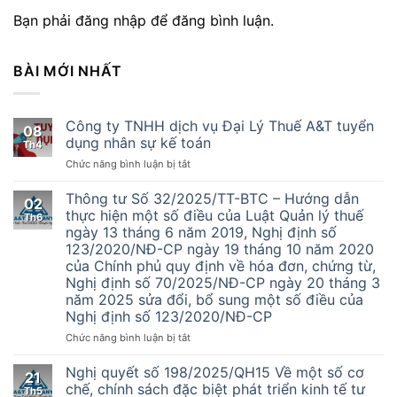
Bạn phải đăng nhập để đăng bình luận.
BÀI MỚI NHẤT
Công ty TNHH dịch vụ Đại Lý Thuế A&T tuyển
08
dụng nhân sự kế toán
Th4
ở
Chức năng bình luận bị tắt
Công
ty
Thông tư Số 32/2025/TT-BTC – Hướng dẫn
02
TNHH
thực hiện một số điều của Luật Quản lý thuế
Th6
dịch
ngày 13 tháng 6 năm 2019, Nghị định số
vụ
123/2020/NĐ-CP ngày 19 tháng 10 năm 2020
Đại
của Chính phủ quy định về hóa đơn, chứng từ,
Lý
Nghị định số 70/2025/NĐ-CP ngày 20 tháng 3
Thuế
năm 2025 sửa đổi, bổ sung một số điều của
A&T
Nghị định số 123/2020/NĐ-CP
tuyển
dụng
ở
Chức năng bình luận bị tắt
nhân
Thông
sự
tư
Nghị quyết số 198/2025/QH15 Về một số cơ
kế
21
Số
chế, chính sách đặc biệt phát triển kinh tế tư
toán
Th5
32/2025/TT-