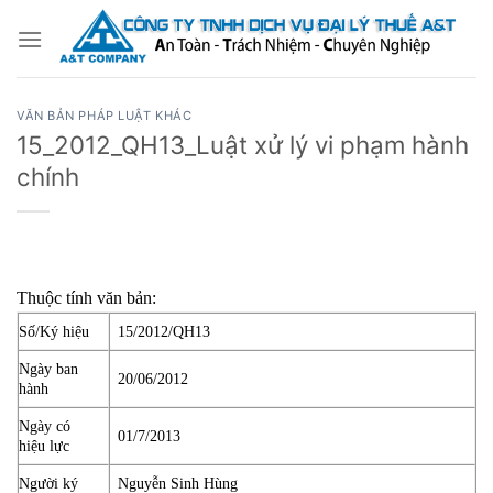
Bỏ
qua
nội
dung
VĂN BẢN PHÁP LUẬT KHÁC
15_2012_QH13_Luật xử lý vi phạm hành
chính
Thuộc tính văn bản:
Số/Ký hiệu
15/2012/QH13
Ngày ban
20/06/2012
hành
Ngày có
01/7/2013
hiệu lực
Người ký
Nguyễn Sinh Hùng