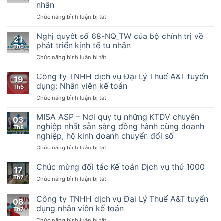
nhân
BTC
ở
Chức năng bình luận bị tắt
–
Nghị
Hướng
quyết
dẫn
Nghị quyết số 68-NQ_TW của bộ chính trị về
21
số
thực
phát triển kịnh tế tư nhân
Th5
198/2025/QH15
hiện
ở
Chức năng bình luận bị tắt
Về
một
Nghị
một
số
quyết
Công ty TNHH dịch vụ Đại Lý Thuế A&T tuyển
số
điều
19
số
cơ
của
dụng: Nhân viên kế toán
Th5
68-
chế,
Luật
ở
Chức năng bình luận bị tắt
NQ_TW
chính
Quản
Công
của
sách
lý
ty
MISA ASP – Nơi quy tụ những KTDV chuyên
bộ
đặc
thuế
03
TNHH
chính
nghiệp nhất sẵn sàng đồng hành cùng doanh
biệt
ngày
Th8
dịch
trị
phát
nghiệp, hộ kinh doanh chuyển đổi số
13
vụ
về
triển
tháng
ở
Chức năng bình luận bị tắt
Đại
phát
kinh
6
MISA
Lý
triển
tế
năm
ASP
Thuế
Chúc mừng đối tác Kế toán Dịch vụ thứ 1000
kịnh
tư
2019,
17
–
A&T
tế
nhân
Nghị
Th7
ở
Chức năng bình luận bị tắt
Nơi
tuyển
tư
định
Chúc
quy
dụng:
nhân
số
mừng
Công ty TNHH dịch vụ Đại Lý Thuế A&T tuyển
tụ
Nhân
08
123/2020/NĐ-
đối
những
viên
dụng nhân viên kế toán
Th7
CP
tác
KTDV
kế
ngày
ở
Chức năng bình luận bị tắt
Kế