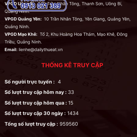
VPGD Uông Bí:
330 Trần Nhân Tông, Thanh Sơn, Uông Bí,
Quảng Ninh.
VPGD Quảng Yên:
10 Trần Nhân Tông, Yên Giang, Quảng Yên,
Quảng Ninh.
VPGD Mạo Khê:
Tổ 2, Khu Hoàng Hoa Thám, Mạo Khê, Đông
Triều, Quảng Ninh.
Email:
lienhe@dailythueat.vn
THỐNG KÊ TRUY CẬP
Số người trực tuyến :
4
Số lượt truy cập hôm nay :
33
Số lượt truy cập hôm qua :
15
Số lượt truy cập 30 ngày :
1434
Tổng số lượt truy cập :
959560