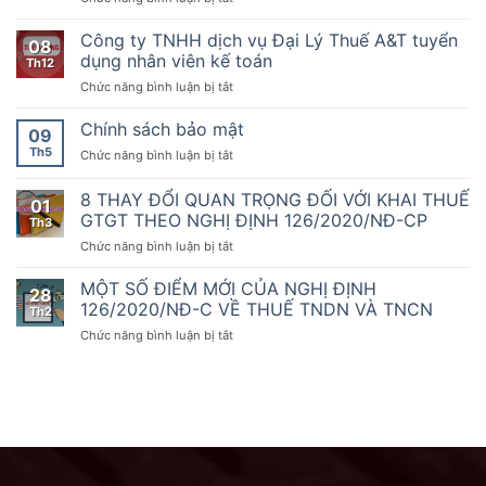
chuyên
toán
19
Công
toán
nghiệp
tháng
ty
Dịch
Công ty TNHH dịch vụ Đại Lý Thuế A&T tuyển
nhất
08
10
TNHH
vụ
dụng nhân viên kế toán
sẵn
Th12
năm
dịch
thứ
sàng
2020
ở
Chức năng bình luận bị tắt
vụ
1000
đồng
của
Công
Đại
hành
Chính
ty
Chính sách bảo mật
Lý
09
cùng
phủ
TNHH
Thuế
doanh
Th5
ở
Chức năng bình luận bị tắt
quy
dịch
A&T
nghiệp,
Chính
định
vụ
tuyển
hộ
sách
8 THAY ĐỔI QUAN TRỌNG ĐỐI VỚI KHAI THUẾ
về
Đại
dụng
01
kinh
bảo
hóa
Lý
GTGT THEO NGHỊ ĐỊNH 126/2020/NĐ-CP
nhân
Th3
doanh
mật
đơn,
Thuế
viên
chuyển
ở
Chức năng bình luận bị tắt
chứng
A&T
kế
đổi
8
từ,
tuyển
toán
số
THAY
MỘT SỐ ĐIỂM MỚI CỦA NGHỊ ĐỊNH
Nghị
dụng
28
ĐỔI
126/2020/NĐ-C VỀ THUẾ TNDN VÀ TNCN
định
nhân
Th2
QUAN
số
viên
ở
Chức năng bình luận bị tắt
TRỌNG
70/2025/NĐ-
kế
MỘT
ĐỐI
CP
toán
SỐ
VỚI
ngày
ĐIỂM
KHAI
20
MỚI
THUẾ
tháng
CỦA
GTGT
3
NGHỊ
THEO
năm
ĐỊNH
NGHỊ
2025
126/2020/NĐ-
ĐỊNH