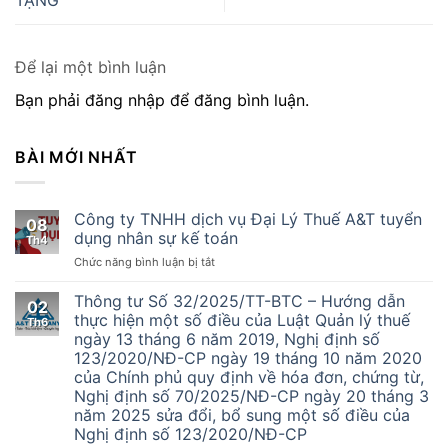
Để lại một bình luận
Bạn phải đăng nhập để đăng bình luận.
BÀI MỚI NHẤT
Công ty TNHH dịch vụ Đại Lý Thuế A&T tuyển
08
dụng nhân sự kế toán
Th4
ở
Chức năng bình luận bị tắt
Công
ty
Thông tư Số 32/2025/TT-BTC – Hướng dẫn
02
TNHH
thực hiện một số điều của Luật Quản lý thuế
Th6
dịch
ngày 13 tháng 6 năm 2019, Nghị định số
vụ
123/2020/NĐ-CP ngày 19 tháng 10 năm 2020
Đại
của Chính phủ quy định về hóa đơn, chứng từ,
Lý
Nghị định số 70/2025/NĐ-CP ngày 20 tháng 3
Thuế
năm 2025 sửa đổi, bổ sung một số điều của
A&T
Nghị định số 123/2020/NĐ-CP
tuyển
dụng