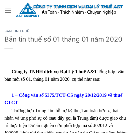
Bỏ
qua
nội
dung
BẢN TIN THUẾ
Bản tin thuế số 01 tháng 01 năm 2020
Công ty TNHH dịch vụ Đại
Lý Thuế
A&T
tổng hợp văn
bản mới số 01, tháng 01 năm 2020, cụ thể như sau:
1 – Công văn số 5375/TCT-CS ngày 20/12/2019 về thuế
GTGT
Trường hợp Trung tâm hỗ trợ kỹ thuật an toàn bức xạ hạt
nhân và ứng phó sự cố (sau đây gọi là Trung tâm) được giao chủ
trì thực hiện Dự án nghiên cứu phối hợp mã số J02012 và
J02005, kinh phí thực hiện các dự án này do Cơ quan năng lượng