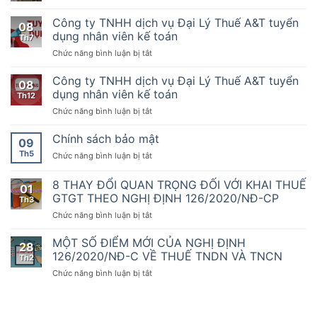
định
Chúc
quy
dụng:
nhân
số
mừng
Công ty TNHH dịch vụ Đại Lý Thuế A&T tuyển
tụ
Nhân
08
123/2020/NĐ-
đối
những
viên
dụng nhân viên kế toán
Th7
CP
tác
KTDV
kế
ngày
ở
Chức năng bình luận bị tắt
Kế
chuyên
toán
19
Công
toán
nghiệp
tháng
ty
Dịch
Công ty TNHH dịch vụ Đại Lý Thuế A&T tuyển
nhất
08
10
TNHH
vụ
dụng nhân viên kế toán
sẵn
Th12
năm
dịch
thứ
sàng
2020
ở
Chức năng bình luận bị tắt
vụ
1000
đồng
của
Công
Đại
hành
Chính
ty
Chính sách bảo mật
Lý
09
cùng
phủ
TNHH
Thuế
doanh
Th5
ở
Chức năng bình luận bị tắt
quy
dịch
A&T
nghiệp,
Chính
định
vụ
tuyển
hộ
sách
8 THAY ĐỔI QUAN TRỌNG ĐỐI VỚI KHAI THUẾ
về
Đại
dụng
01
kinh
bảo
hóa
Lý
GTGT THEO NGHỊ ĐỊNH 126/2020/NĐ-CP
nhân
Th3
doanh
mật
đơn,
Thuế
viên
chuyển
ở
Chức năng bình luận bị tắt
chứng
A&T
kế
đổi
8
từ,
tuyển
toán
số
THAY
MỘT SỐ ĐIỂM MỚI CỦA NGHỊ ĐỊNH
Nghị
dụng
28
ĐỔI
126/2020/NĐ-C VỀ THUẾ TNDN VÀ TNCN
định
nhân
Th2
QUAN
số
viên
ở
Chức năng bình luận bị tắt
TRỌNG
70/2025/NĐ-
kế
MỘT
ĐỐI
CP
toán
SỐ
VỚI
ngày
ĐIỂM
KHAI
20