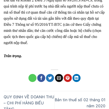
Đất đai và Khoản 2 Điều 5 Nghị định số 99/2015/NĐ-CP, trong
quá trình nộp lệ phí trước bạ nhà đất nếu người nộp thuế chưa có
mã số thuế thì cơ quan thuế căn cứ thông tin cá nhân tại hồ sơ cấp
quyền sử dụng đất và tài sản gắn liền với đất theo quy định tại
Điều 7 Thông tư số 95/2016/TT-BTC (căn cứ theo Giấy chứng
minh thư nhân dân; thẻ căn cước công dân hoặc hộ chiếu (chọn
quốc tịch theo quốc gia cấp hộ chiếm) để cấp mã số thuế cho
người nộp thuế.
Trân trọng.
QUY ĐỊNH VỀ DOANH THU
Bản tin thuế số 02 tháng 01
– CHI PHÍ HÀNG BIẾU
năm 2020
TẶNG