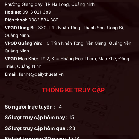
Phường Giếng đáy, TP Hạ Long, Quảng ninh
Hotline:
0913 021 389
Điện thoại:
0982 584 389
VPGD Uông Bí:
330 Trần Nhân Tông, Thanh Sơn, Uông Bí,
Quảng Ninh.
VPGD Quảng Yên:
10 Trần Nhân Tông, Yên Giang, Quảng Yên,
Quảng Ninh.
VPGD Mạo Khê:
Tổ 2, Khu Hoàng Hoa Thám, Mạo Khê, Đông
Triều, Quảng Ninh.
Email:
lienhe@dailythueat.vn
THỐNG KÊ TRUY CẬP
Số người trực tuyến :
4
Số lượt truy cập hôm nay :
15
Số lượt truy cập hôm qua :
28
Số lượt truy cập 30 ngày :
1378