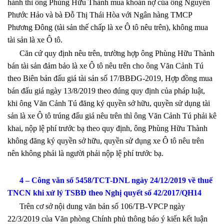
hành thì ông Phùng Hữu Thành mua khoản nợ của ông Nguyễn
Phước Hảo và bà Đỗ Thị Thái Hòa với Ngân hàng TMCP
Phương Đông (tài sản thế chấp là xe Ô tô nêu trên), không mua
tài sản là xe Ô tô.
Căn cứ quy định nêu trên, trường hợp ông Phùng Hữu Thành
bán tài sản đảm bảo là xe Ô tô nêu trên cho ông Văn Cảnh Tú
theo Biên bản đấu giá tài sản số 17/BBĐG-2019, Hợp đồng mua
bán đấu giá ngày 13/8/2019 theo đúng quy định của pháp luật,
khi ông Văn Cảnh Tú đăng ký quyền sở hữu, quyền sử dụng tài
sản là xe Ô tô trúng đấu giá nêu trên thì ông Văn Cảnh Tú phải kê
khai, nộp lệ phí trước bạ theo quy định, ông Phùng Hữu Thành
không đăng ký quyền sở hữu, quyền sử dụng xe Ô tô nêu trên
nên không phải là người phải nộp lệ phí trước bạ.
4 – Công văn số 5458/TCT-DNL ngày 24/12/2019 về thuế
TNCN khi xử lý TSBĐ theo Nghị quyết số 42/2017/QH14
Trên cơ sở nội dung văn bản số 106/TB-VPCP ngày
22/3/2019 của Văn phòng Chính phủ thông báo ý kiến kết luận