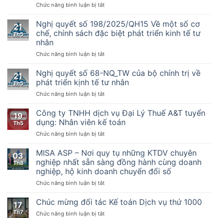
ở
Chức năng bình luận bị tắt
nhân
Thông
sự
tư
Nghị quyết số 198/2025/QH15 Về một số cơ
kế
21
Số
chế, chính sách đặc biệt phát triển kinh tế tư
toán
Th5
32/2025/TT-
nhân
BTC
ở
Chức năng bình luận bị tắt
–
Nghị
Hướng
quyết
dẫn
Nghị quyết số 68-NQ_TW của bộ chính trị về
21
số
thực
phát triển kịnh tế tư nhân
Th5
198/2025/QH15
hiện
ở
Chức năng bình luận bị tắt
Về
một
Nghị
một
số
quyết
Công ty TNHH dịch vụ Đại Lý Thuế A&T tuyển
số
điều
19
số
cơ
của
dụng: Nhân viên kế toán
Th5
68-
chế,
Luật
ở
Chức năng bình luận bị tắt
NQ_TW
chính
Quản
Công
của
sách
lý
ty
MISA ASP – Nơi quy tụ những KTDV chuyên
bộ
đặc
thuế
03
TNHH
chính
nghiệp nhất sẵn sàng đồng hành cùng doanh
biệt
ngày
Th8
dịch
trị
phát
nghiệp, hộ kinh doanh chuyển đổi số
13
vụ
về
triển
tháng
ở
Chức năng bình luận bị tắt
Đại
phát
kinh
6
MISA
Lý
triển
tế
năm
ASP
Thuế
Chúc mừng đối tác Kế toán Dịch vụ thứ 1000
kịnh
tư
2019,
17
–
A&T
tế
nhân
Nghị
Th7
ở
Chức năng bình luận bị tắt
Nơi
tuyển
tư