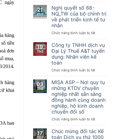
Nghị
C ngày
hiện
quyết
Nghị quyết số 68-
21
một
số
NQ_TW của bộ chính trị
Th5
số
198/2025/QH15
về phát triển kịnh tế tư
điều
Về
nhân
của
một
Luật
số
ở
Chức năng bình luận bị tắt
ủa hàng
Quản
cơ
Nghị
lý
số tiền
chế,
quyết
Công ty TNHH dịch vụ
19
thuế
chính
số
Đại Lý Thuế A&T tuyển
 hoá đơn
Th5
ngày
sách
68-
dụng: Nhân viên kế
13
 số mua,
đặc
NQ_TW
toán
tháng
biệt
của
3/2014.
6
phát
bộ
ở
Chức năng bình luận bị tắt
năm
triển
chính
Công
2019,
kinh
trị
ty
MISA ASP – Nơi quy tụ
ch hàng
03
Nghị
tế
về
TNHH
những KTDV chuyên
Th8
định
cứ khai
tư
phát
dịch
nghiệp nhất sẵn sàng
số
nhân
triển
vụ
đồng hành cùng doanh
123/2020/NĐ-
kịnh
Đại
nghiệp, hộ kinh doanh
CP
tế
Lý
ngày
chuyển đổi số
tư
Thuế
19
nhân
A&T
ở
Chức năng bình luận bị tắt
tháng
tuyển
ODA ban
MISA
10
dụng:
ASP
Chúc mừng đối tác Kế
năm
17
Nhân
–
toán Dịch vụ thứ 1000
2020
Th7
viên