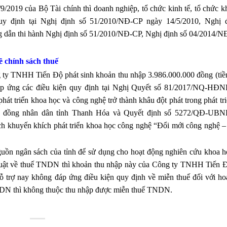
2019 của Bộ Tài chính thì doanh nghiệp, tổ chức kinh tế, tổ chức k
y định tại Nghị định số 51/2010/NĐ-CP ngày 14/5/2010, Nghị 
 dẫn thi hành Nghị định số 51/2010/NĐ-CP, Nghị định số 04/2014/N
về chính sách
thuế
ty TNHH Tiến Độ phát sinh khoản thu nhập 3.986.000.000 đồng (tiền
áp ứng các điều kiện quy định tại Nghị Quyết số 81/2017/NQ-HĐ
át triển khoa học và công nghệ trở thành khâu đột phát trong phát tr
ội đồng nhân dân tỉnh Thanh Hóa và Quyết định số 5272/QĐ-UB
ách khuyến khích phát triển khoa học công nghệ “Đổi mới công nghệ – 
ồn ngân sách của tỉnh để sử dụng cho hoạt động nghiên cứu khoa h
 luật về thuế TNDN thì khoản thu nhập này của Công ty TNHH Tiến 
trợ nay không đáp ứng điều kiện quy định về miễn thuế đối với ho
TNDN thì không thuộc thu nhập được miễn thuế TNDN.