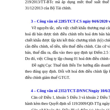
219/2013/TT-BTc mà áp dụng mức thuế suất thu
31/12/2013 của Bộ Tài chính.
3 – Công văn số 22
85
/TCT-CS ngày 0
4
/6/2020 
Về nguyên tắc, nếu việc chiết khấu thương mại căn 
hoá đã bán được tính điều chỉnh trên hoá đơn bán hà
chiết khấu được lập khi kết thúc chương trình (kỳ) ch
cần điều chỉnh, số tiền, tiền thuế điều chỉnh. Căn cứ
bán, thuế đầu ra, đầu vào theo quy định tại Điểm 2
Do đó, việc Công ty lập chung 01 hoá đơn điều chỉnh
Đề nghị Cục Thuế tỉnh Bến Tre hướng dẫn doanh ngh
theo đúng quy định. Đối với hoá đơn điều chỉnh lập
điều chỉnh giảm thuế GTGT.
4 –
Công văn số 2
352
/TCT-
DNNCN
ngày
10
/6/
Căn cứ Điều 1, khoản 5 Điều 3 và khoản 2 Điều 7 
hành kèm theo Quyết định số 119/2009/QĐ-TTg ngày