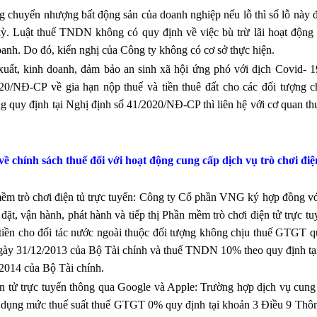
chuyển nhượng bất động sản của doanh nghiệp nếu lỗ thì số lỗ này 
 kỳ. Luật thuế TNDN không có quy định về việc bù trừ lãi hoạt động
oanh. Do đó, kiến nghị của Công ty không có cơ sở thực hiện.
ất, kinh doanh, đảm bảo an sinh xã hội ứng phó với dịch Covid- 1
0/NĐ-CP về gia hạn nộp thuế và tiền thuê đất cho các đối tượng c
g quy định tại Nghị định số 41/2020/NĐ-CP thì liên hệ với cơ quan th
 chính sách thuế đối với hoạt động cung cấp dịch vụ trò chơi điệ
 trò chơi điện tủ trực tuyến: Công ty Cổ phần VNG ký hợp đồng v
ặt, vận hành, phát hành và tiếp thị Phần mềm trò chơi điện tử trực t
tiền cho đối tác nước ngoài thuộc đối tượng không chịu thuế GTGT q
gày 31/12/2013 của Bộ Tài chính và thuế TNDN 10% theo quy định tạ
2014 của Bộ Tài chính.
 tử trực tuyến thông qua Google và Apple: Trường hợp dịch vụ cung 
áp dụng mức thuế suất thuế GTGT 0% quy định tại khoản 3 Điều 9 Thôn