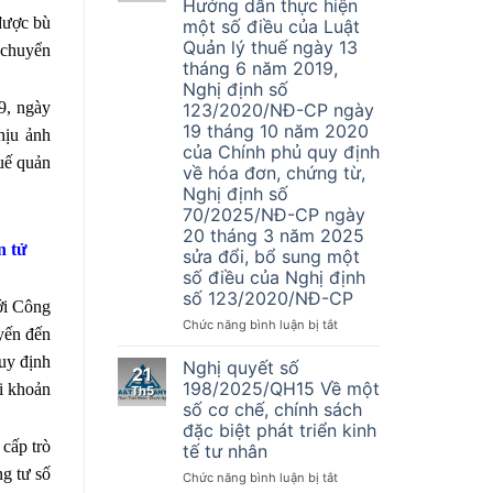
Hướng dẫn thực hiện
vụ
được bù
một số điều của Luật
Đại
Quản lý thuế ngày 13
 chuyển
Lý
tháng 6 năm 2019,
Thuế
Nghị định số
A&T
9, ngày
123/2020/NĐ-CP ngày
tuyển
dụng
19 tháng 10 năm 2020
hịu ảnh
nhân
của Chính phủ quy định
uế quản
sự
về hóa đơn, chứng từ,
kế
Nghị định số
toán
70/2025/NĐ-CP ngày
20 tháng 3 năm 2025
n tử
sửa đổi, bổ sung một
số điều của Nghị định
số 123/2020/NĐ-CP
ới Công
ở
Chức năng bình luận bị tắt
uyến đến
Thông
uy định
tư
Nghị quyết số
21
Số
198/2025/QH15 Về một
i khoản
Th5
32/2025/TT-
số cơ chế, chính sách
BTC
đặc biệt phát triển kinh
–
cấp trò
tế tư nhân
Hướng
g tư số
dẫn
ở
Chức năng bình luận bị tắt
thực