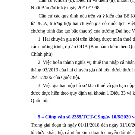
Căn cứ Khoản (b), Điều III và điểm (a), khoản (1)
Nhật Bản được ký ngày 20/10/1998.
Căn cứ các quy định nêu trên và ý kiến của Bộ K
lời JICA, trường hợp hai chuyên gia có quốc tịch Vi
chương trình đào tạo bậc thạc sỹ của trường Đại học Vi
1. Hai chuyên gia nói trên không được miễn thuế thu
các chương trình, dự án ODA (Ban hành kèm theo Q
Chính phủ).
2. Việc hoàn thành nghĩa vụ thuế thu nhập cá nhân k
tháng 03/2019 của hai chuyên gia nói trên được thực 
29/11/2006 của Quốc hội.
3. Việc gia hạn nộp hồ sơ khai thuế và gia hạn nộp t
được thực hiện theo quy định tại khoản 1 Điều 33 và
Quốc hội.
5 –
Công văn số 2
355
/TCT-
CS
ngày
10
/6/2020 
Trong giai đoạn từ ngày 01/11/2018 đến ngày 31/10/20
tổ chức khác, hộ, cá nhân kinh doanh chuyển đổi đê