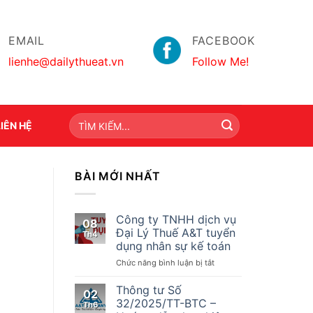
EMAIL
FACEBOOK
lienhe@dailythueat.vn
Follow Me!
LIÊN HỆ
BÀI MỚI NHẤT
Công ty TNHH dịch vụ
08
Đại Lý Thuế A&T tuyển
Th4
dụng nhân sự kế toán
ở
Chức năng bình luận bị tắt
Công
ty
Thông tư Số
02
TNHH
32/2025/TT-BTC –
Th6
dịch