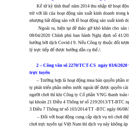
Kể từ kỳ tính thuế năm 2014 thu nhập từ hoạt động 
trừ với lãi của hoạt động sản xuất kinh doanh trong
nhượng bất động sản với lỗ hoạt động sản xuất kinh d
Ngoài ra, hiện tại để tháo gỡ khó khăn cho sản xu
08/04/2020 Chính phủ ban hành Nghị định số 41/202
hưởng bởi dịch Covid-l 9. Nếu Công ty thuộc đối tượn
lý trực tiếp để được hướng dẫn cụ thể./.
2 – Công văn số 22
7
0/TCT-CS ngày 03/6/2020 về
trực tuyến
– Trường hợp là hoạt động mua bản quyền phần mềm
ty phát triển phần mềm nước ngoài để được quyền cài đ
người chơi thì khi Công ty Cổ phần VNG thanh toán 
tại khoản 21 Điều 4 Thông tư số 219/2013/TT-BTC n
3 Điều 7 Thông tư số 103/2014/TT -BTC ngày 06/08/
– Đối với hoạt động cung cấp dịch vụ trò chơi điện
chơi trực tuyến tại Việt Nam thì dịch vụ này không 