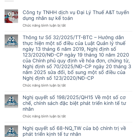
Công ty TNHH dịch vụ Đại Lý Thuế A&T tuyển
08
dụng nhân sự kế toán
Th4
ở
Chức năng bình luận bị tắt
Công
ty
Thông tư Số 32/2025/TT-BTC – Hướng dẫn
02
TNHH
thực hiện một số điều của Luật Quản lý thuế
Th6
dịch
ngày 13 tháng 6 năm 2019, Nghị định số
vụ
123/2020/NĐ-CP ngày 19 tháng 10 năm 2020
Đại
của Chính phủ quy định về hóa đơn, chứng từ,
Lý
Nghị định số 70/2025/NĐ-CP ngày 20 tháng 3
Thuế
năm 2025 sửa đổi, bổ sung một số điều của
A&T
Nghị định số 123/2020/NĐ-CP
tuyển
dụng
ở
Chức năng bình luận bị tắt
nhân
Thông
sự
tư
Nghị quyết số 198/2025/QH15 Về một số cơ
kế
21
Số
chế, chính sách đặc biệt phát triển kinh tế tư
toán
Th5
32/2025/TT-
nhân
BTC
ở
Chức năng bình luận bị tắt
–
Nghị
Hướng
quyết
dẫn
Nghị quyết số 68-NQ_TW của bộ chính trị về
21
số
thực
phát triển kịnh tế tư nhân
Th5
198/2025/QH15
hiện