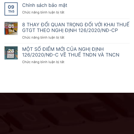
hành
Chính
ty
Chính sách bảo mật
Lý
09
cùng
phủ
TNHH
Thuế
doanh
Th5
ở
Chức năng bình luận bị tắt
quy
dịch
A&T
nghiệp,
Chính
định
vụ
tuyển
hộ
sách
8 THAY ĐỔI QUAN TRỌNG ĐỐI VỚI KHAI THUẾ
về
Đại
dụng
01
kinh
bảo
hóa
Lý
GTGT THEO NGHỊ ĐỊNH 126/2020/NĐ-CP
nhân
Th3
doanh
mật
đơn,
Thuế
viên
chuyển
ở
Chức năng bình luận bị tắt
chứng
A&T
kế
đổi
8
từ,
tuyển
toán
số
THAY
MỘT SỐ ĐIỂM MỚI CỦA NGHỊ ĐỊNH
Nghị
dụng
28
ĐỔI
126/2020/NĐ-C VỀ THUẾ TNDN VÀ TNCN
định
nhân
Th2
QUAN
số
viên
ở
Chức năng bình luận bị tắt
TRỌNG
70/2025/NĐ-
kế
MỘT
ĐỐI
CP
toán
SỐ
VỚI
ngày
ĐIỂM
KHAI
20
MỚI
THUẾ
tháng
CỦA
GTGT
3
NGHỊ
THEO
năm
ĐỊNH
NGHỊ
2025
126/2020/NĐ-
ĐỊNH
sửa
C
126/2020/NĐ-
đổi,
VỀ
CP
bổ
THUẾ
sung
TNDN
một
VÀ
số
TNCN