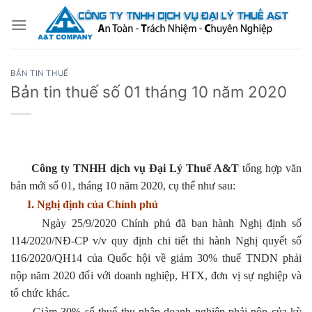
Bỏ
qua
nội
dung
BẢN TIN THUẾ
Bản tin thuế số 01 tháng 10 năm 2020
Công ty TNHH dịch vụ Đại
Lý Thuế
A&T
tổng hợp văn
bản mới số 01, tháng 10 năm 2020, cụ thể như sau:
I. Nghị định của Chính phủ
Ngày 25/9/2020 Chính phủ đã ban hành Nghị định số
114/2020/NĐ-CP v/v quy định chi tiết thi hành Nghị quyết số
116/2020/QH14 của Quốc hội về giảm 30% thuế TNDN phải
nộp năm 2020 đối với doanh nghiệp, HTX, đơn vị sự nghiệp và
tổ chức khác.
Giảm 30% số thuế thu nhập doanh nghiệp phải nộp của kỳ