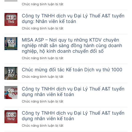
ở
Chức năng bình luận bị tắt
Về
một
Nghị
một
số
quyết
Công ty TNHH dịch vụ Đại Lý Thuế A&T tuyển
số
điều
19
số
cơ
của
dụng: Nhân viên kế toán
Th5
68-
chế,
Luật
ở
Chức năng bình luận bị tắt
NQ_TW
chính
Quản
Công
của
sách
lý
ty
MISA ASP – Nơi quy tụ những KTDV chuyên
bộ
đặc
thuế
03
TNHH
chính
nghiệp nhất sẵn sàng đồng hành cùng doanh
biệt
ngày
Th8
dịch
trị
phát
nghiệp, hộ kinh doanh chuyển đổi số
13
vụ
về
triển
tháng
ở
Chức năng bình luận bị tắt
Đại
phát
kinh
6
MISA
Lý
triển
tế
năm
ASP
Thuế
Chúc mừng đối tác Kế toán Dịch vụ thứ 1000
kịnh
tư
2019,
17
–
A&T
tế
nhân
Nghị
Th7
ở
Chức năng bình luận bị tắt
Nơi
tuyển
tư
định
Chúc
quy
dụng:
nhân
số
mừng
Công ty TNHH dịch vụ Đại Lý Thuế A&T tuyển
tụ
Nhân
08
123/2020/NĐ-
đối
những
viên
dụng nhân viên kế toán
Th7
CP
tác
KTDV
kế
ngày
ở
Chức năng bình luận bị tắt
Kế
chuyên
toán
19
Công
toán
nghiệp
tháng
ty
Dịch
Công ty TNHH dịch vụ Đại Lý Thuế A&T tuyển
nhất
08
10
TNHH
vụ
dụng nhân viên kế toán
sẵn
Th12
năm
dịch
thứ
sàng
2020
ở
Chức năng bình luận bị tắt
vụ
1000
đồng
của
Công
Đại